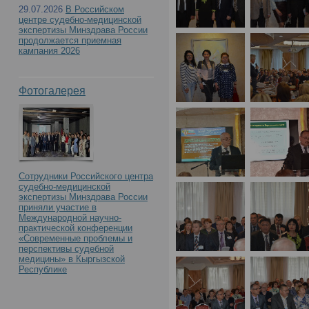
29.07.2026
В Российском
центре судебно-медицинской
экспертизы Минздрава России
продолжается приемная
кампания 2026
Фотогалерея
Сотрудники Российского центра
судебно-медицинской
экспертизы Минздрава России
приняли участие в
Международной научно-
практической конференции
«Современные проблемы и
перспективы судебной
медицины» в Кыргызской
Республике