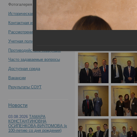
Фотогалерея
конференция «Организация судебно-
Историческая справка
медицинской службы России на
Контактная информация
Рассмотрение обращений
современном этапе: задачи, пути
Учетная политика учреждения
решения, результаты» -
Противодействие коррупции
Часто задаваемые вопросы
Доступная среда
Вакансии
Всероссийская научно-практическая конфере
Результаты СОУТ
России на современном этапе: задачи, пути р
Новости
03.08.2026
ТАМАРА
КОНСТАНТИНОВНА
ОСИПЕНКОВА-ВИЧТОМОВА (к
100-летию со дня рождения)