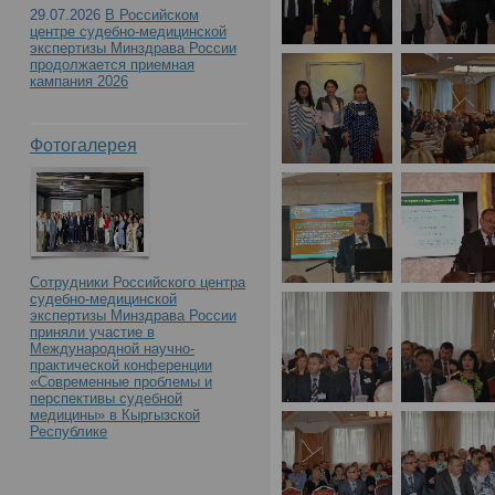
29.07.2026
В Российском
центре судебно-медицинской
экспертизы Минздрава России
продолжается приемная
кампания 2026
Фотогалерея
Сотрудники Российского центра
судебно-медицинской
экспертизы Минздрава России
приняли участие в
Международной научно-
практической конференции
«Современные проблемы и
перспективы судебной
медицины» в Кыргызской
Республике