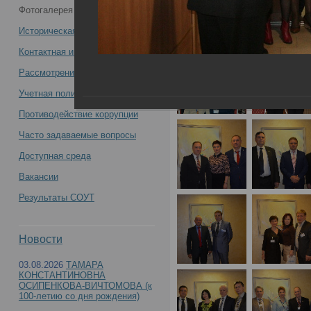
Фотогалерея
конференция «Организация судебно-
Историческая справка
медицинской службы России на
Контактная информация
Рассмотрение обращений
современном этапе: задачи, пути
Учетная политика учреждения
решения, результаты» -
Противодействие коррупции
Часто задаваемые вопросы
Доступная среда
Вакансии
Всероссийская научно-практическая конфере
Результаты СОУТ
России на современном этапе: задачи, пути р
Новости
03.08.2026
ТАМАРА
КОНСТАНТИНОВНА
ОСИПЕНКОВА-ВИЧТОМОВА (к
100-летию со дня рождения)