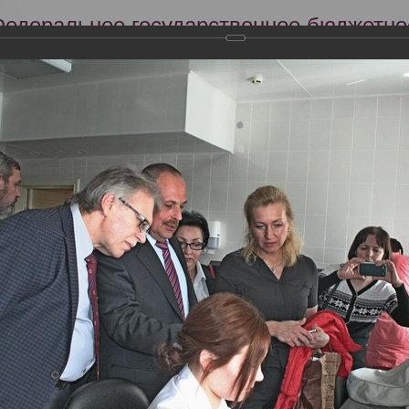
Федеральное государственное бюджетно
Российский центр судебно-медицинской 
Минздрава России
Сег
Научная деятельность
Экспертиза
Образование
 научно-практическая конференция «Организация судебно-медицинс
льтаты»