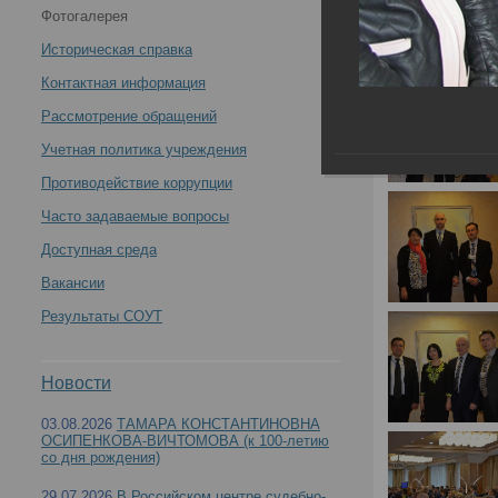
Фотогалерея
«Организация судебно-медицинской службы России
Историческая справка
на современном этапе: задачи, пути решения,
Контактная информация
Рассмотрение обращений
результаты» -
Учетная политика учреждения
Противодействие коррупции
Часто задаваемые вопросы
Всероссийская научно-практическая конферен
Доступная среда
Вакансии
решения, результаты»
Результаты СОУТ
Новости
03.08.2026
ТАМАРА КОНСТАНТИНОВНА
ОСИПЕНКОВА-ВИЧТОМОВА (к 100-летию
со дня рождения)
29.07.2026
В Российском центре судебно-