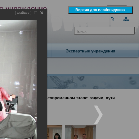
е учреждение
слайдер
экспертизы
одня 6 августа 2026 года
Издательство
Экспертные учреждения
кой службы России на современном этапе: задачи, пути