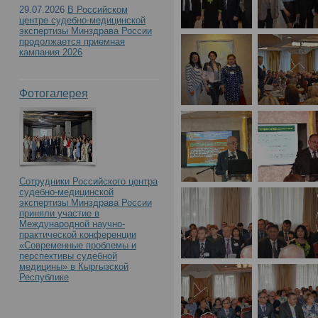
29.07.2026
В Российском
центре судебно-медицинской
экспертизы Минздрава России
продолжается приемная
кампания 2026
Фотогалерея
Сотрудники Российского центра
судебно-медицинской
экспертизы Минздрава России
приняли участие в
Международной научно-
практической конференции
«Современные проблемы и
перспективы судебной
медицины» в Кыргызской
Республике