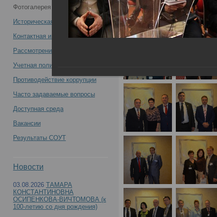
Фотогалерея
конференция «Организация судебно-
Историческая справка
медицинской службы России на
Контактная информация
Рассмотрение обращений
современном этапе: задачи, пути
Учетная политика учреждения
решения, результаты» -
Противодействие коррупции
Часто задаваемые вопросы
Доступная среда
Вакансии
Всероссийская научно-практическая конфере
Результаты СОУТ
России на современном этапе: задачи, пути р
Новости
03.08.2026
ТАМАРА
КОНСТАНТИНОВНА
ОСИПЕНКОВА-ВИЧТОМОВА (к
100-летию со дня рождения)