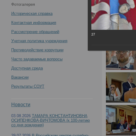
Фотогалерея
России по специальности «Судебно-медицинская
Историческая справка
экспертиза» 28 мая 2021 года -
Контактная информация
Рассмотрение обращений
27
Учетная политика учреждения
Противодействие коррупции
Итоги заседания профильной комиссии Минздр
Часто задаваемые вопросы
Доступная среда
Вакансии
Результаты СОУТ
Новости
03.08.2026
ТАМАРА КОНСТАНТИНОВНА
ОСИПЕНКОВА-ВИЧТОМОВА (к 100-летию
со дня рождения)
29.07.2026
В Российском центре судебно-