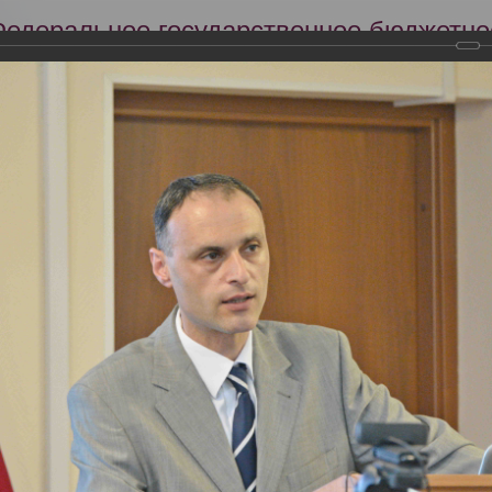
Федеральное государственное бюджетно
Российский центр судебно-медицинской 
Минздрава России
Сег
Научная деятельность
Экспертиза
Образование
я профильной комиссии Минздрава России по специальности «Судеб