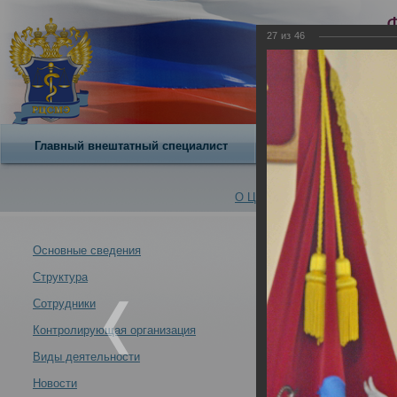
27
из
46
Главный внештатный специалист
О центре
О Центре -
Альбомы
Основные сведения
Структура
Итоги заседани
Новости -
31.05.2021
Сотрудники
Контролирующая организация
Виды деятельности
Новости
Итоги заседания профильной комиссии Минздрава