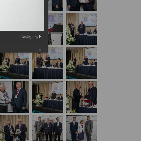
Слайд-шоу:
дународным участием «Вехи истории