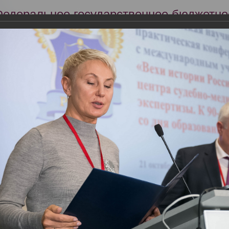
Федеральное государственное бюджетно
Российский центр судебно-медицинской 
Минздрава России
Сег
Научная деятельность
Экспертиза
Образование
я 2021 года состоялась Всероссийская научно-практическая конфер
нтра судебно-медицинской экспертизы. К 90-летию со дня образова