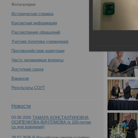
Фотогалерея
научно-практическая конференция с международным
Историческая справка
участием «Вехи истории Российского центра
Контактная информация
Рассмотрение обращений
судебно-медицинской экспертизы. К 90-летию со дня
Учетная политика учреждения
образования»(День1) -
Противодействие коррупции
Часто задаваемые вопросы
Доступная среда
Вакансии
21 - 22 октября 2021 года состоялась Всерос
Результаты СОУТ
Российского центра судебно-медицинской эксп
Новости
03.08.2026
ТАМАРА КОНСТАНТИНОВНА
ОСИПЕНКОВА-ВИЧТОМОВА (к 100-летию
со дня рождения)
29.07.2026
В Российском центре судебно-