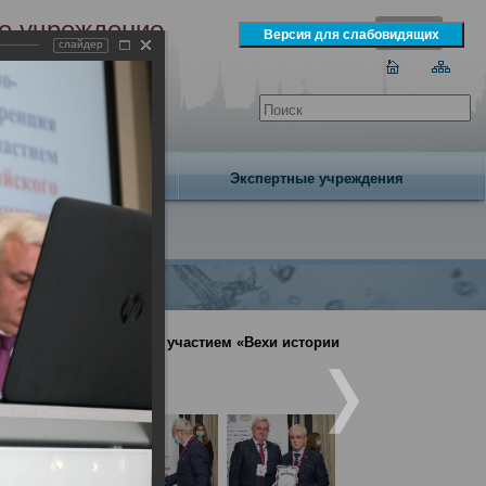
е учреждение
слайдер
экспертизы
одня 8 августа 2026 года
Издательство
Экспертные учреждения
енция с международным участием «Вехи истории
ния»(День1)