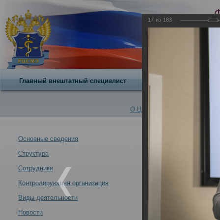
17
из
183
Главный внештатный специалист
О центре
О Центре -
Альбомы
Основные сведения
Структура
21 - 22 октябр
Новости -
Российского це
Сотрудники
29.10.2021
Контролирующая организация
Виды деятельности
Новости
21 - 22 октября 2021 года состоялась Всероссийская