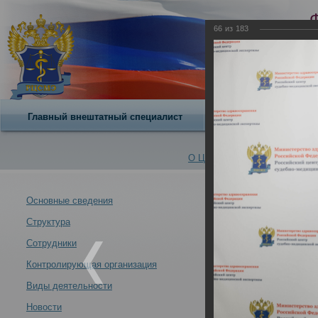
66
из
183
Главный внештатный специалист
О центре
О Центре -
Альбомы
Основные сведения
Структура
21 - 22 октябр
Новости -
Российского це
Сотрудники
29.10.2021
Контролирующая организация
Виды деятельности
Новости
21 - 22 октября 2021 года состоялась Всероссийская