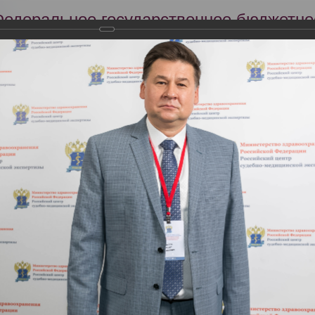
Федеральное государственное бюджетно
Российский центр судебно-медицинской 
Минздрава России
Сег
Научная деятельность
Экспертиза
Образование
я 2021 года состоялась Всероссийская научно-практическая конфер
нтра судебно-медицинской экспертизы. К 90-летию со дня образова