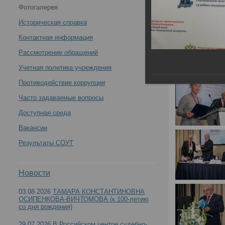
Фотогалерея
научно-практическая конференция с международным
Историческая справка
участием «Вехи истории Российского центра
Контактная информация
Рассмотрение обращений
судебно-медицинской экспертизы. К 90-летию со дня
Учетная политика учреждения
образования»(День1) -
Противодействие коррупции
Часто задаваемые вопросы
Доступная среда
Вакансии
21 - 22 октября 2021 года состоялась Всерос
Результаты СОУТ
Российского центра судебно-медицинской эксп
Новости
03.08.2026
ТАМАРА КОНСТАНТИНОВНА
ОСИПЕНКОВА-ВИЧТОМОВА (к 100-летию
со дня рождения)
29.07.2026
В Российском центре судебно-