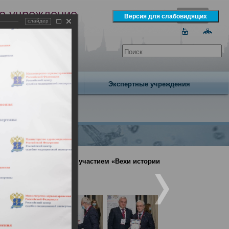
е учреждение
слайдер
экспертизы
одня 6 августа 2026 года
Издательство
Экспертные учреждения
енция с международным участием «Вехи истории
ния»(День1)