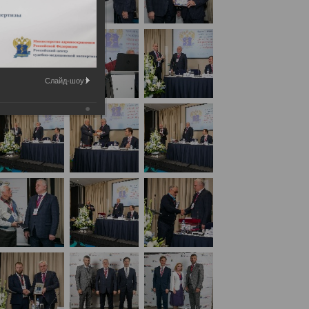
Слайд-шоу:
дународным участием «Вехи истории