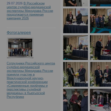
с международным учас
29.07.2026
В Российском
центре судебно-медицинской
Российского центра с
экспертизы Минздрава России
продолжается приемная
кампания 2026
экспертизы. К 90-летию
Фотогалерея
образования»(День1)
Сотрудники Российского центра
судебно-медицинской
экспертизы Минздрава России
приняли участие в
Международной научно-
практической конференции
«Современные проблемы и
перспективы судебной
медицины» в Кыргызской
Республике