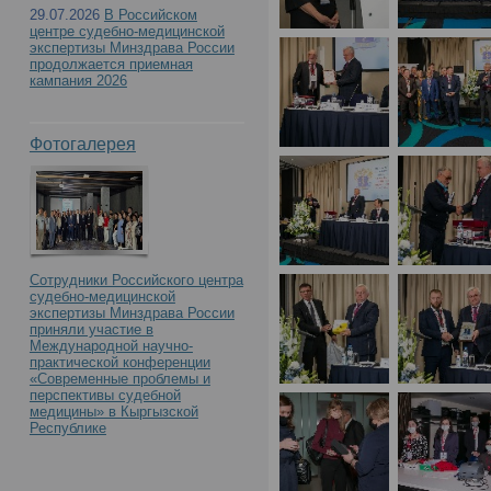
с международным учас
29.07.2026
В Российском
центре судебно-медицинской
Российского центра с
экспертизы Минздрава России
продолжается приемная
кампания 2026
экспертизы. К 90-летию
Фотогалерея
образования»(День1)
Сотрудники Российского центра
судебно-медицинской
экспертизы Минздрава России
приняли участие в
Международной научно-
практической конференции
«Современные проблемы и
перспективы судебной
медицины» в Кыргызской
Республике