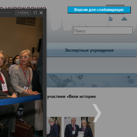
е учреждение
слайдер
экспертизы
одня 6 августа 2026 года
Издательство
Экспертные учреждения
енция с международным участием «Вехи истории
ния»(День1)