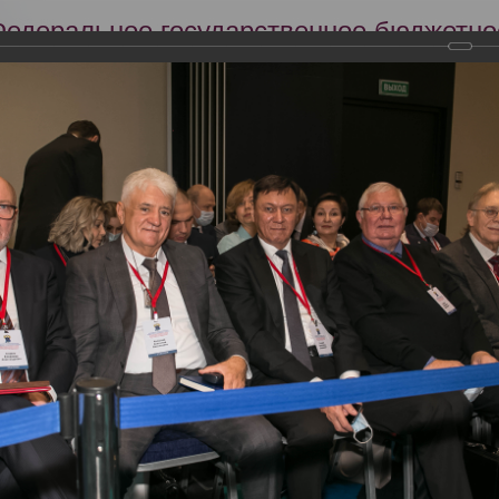
Федеральное государственное бюджетно
Российский центр судебно-медицинской 
Минздрава России
Сег
Научная деятельность
Экспертиза
Образование
я 2021 года состоялась Всероссийская научно-практическая конфер
нтра судебно-медицинской экспертизы. К 90-летию со дня образова