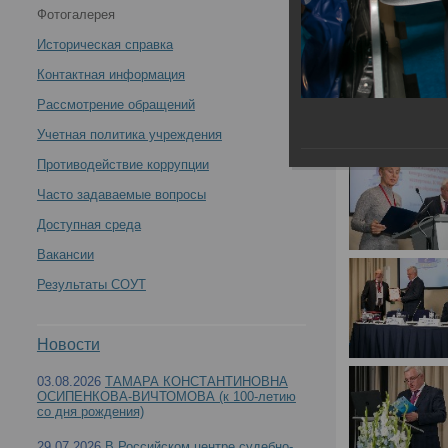
Фотогалерея
научно-практическая конференция с международным
Историческая справка
участием «Вехи истории Российского центра
Контактная информация
Рассмотрение обращений
судебно-медицинской экспертизы. К 90-летию со дня
Учетная политика учреждения
образования»(День1) -
Противодействие коррупции
Часто задаваемые вопросы
Доступная среда
Вакансии
21 - 22 октября 2021 года состоялась Всерос
Результаты СОУТ
Российского центра судебно-медицинской эксп
Новости
03.08.2026
ТАМАРА КОНСТАНТИНОВНА
ОСИПЕНКОВА-ВИЧТОМОВА (к 100-летию
со дня рождения)
29.07.2026
В Российском центре судебно-