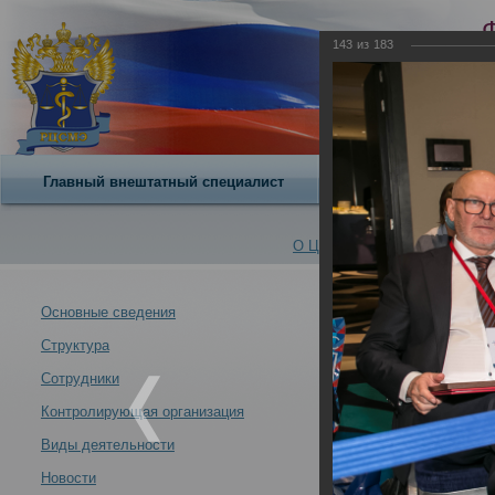
143
из
183
Главный внештатный специалист
О центре
О Центре -
Альбомы
Основные сведения
Структура
21 - 22 октябр
Новости -
Российского це
Сотрудники
29.10.2021
Контролирующая организация
Виды деятельности
Новости
21 - 22 октября 2021 года состоялась Всероссийская