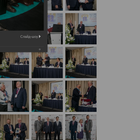
Слайд-шоу:
дународным участием «Вехи истории