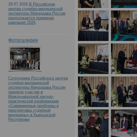
с международным учас
29.07.2026
В Российском
центре судебно-медицинской
Российского центра с
экспертизы Минздрава России
продолжается приемная
кампания 2026
экспертизы. К 90-летию
Фотогалерея
образования»(День1)
Сотрудники Российского центра
судебно-медицинской
экспертизы Минздрава России
приняли участие в
Международной научно-
практической конференции
«Современные проблемы и
перспективы судебной
медицины» в Кыргызской
Республике