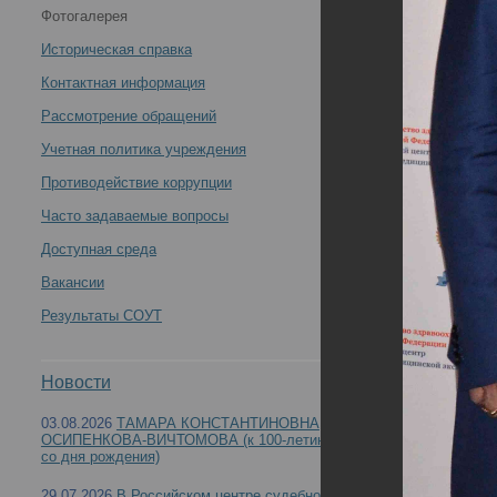
Фотогалерея
научно-практическая конференция с международным
Историческая справка
участием «Вехи истории Российского центра
Контактная информация
Рассмотрение обращений
судебно-медицинской экспертизы. К 90-летию со дня
Учетная политика учреждения
образования» (День2) -
Противодействие коррупции
Часто задаваемые вопросы
Доступная среда
Вакансии
21 - 22 октября 2021 года состоялась Всерос
Результаты СОУТ
Российского центра судебно-медицинской эксп
Новости
03.08.2026
ТАМАРА КОНСТАНТИНОВНА
ОСИПЕНКОВА-ВИЧТОМОВА (к 100-летию
со дня рождения)
29.07.2026
В Российском центре судебно-