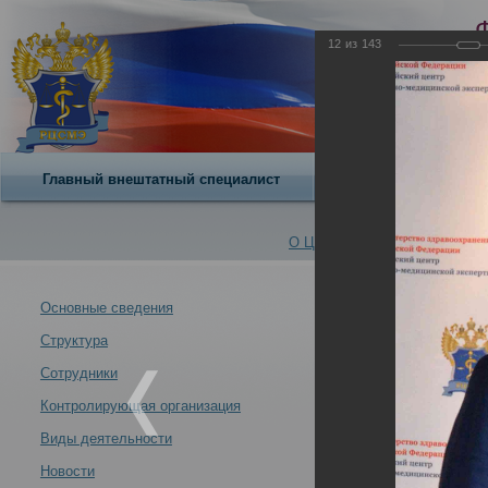
12
из
143
Главный внештатный специалист
О центре
О Центре -
Альбомы
Основные сведения
Структура
21 - 22 октябр
Новости -
Российского це
Сотрудники
15.11.2021
Контролирующая организация
Виды деятельности
Новости
21 - 22 октября 2021 года состоялась Всероссийская