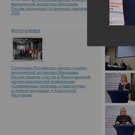
медицинской экспертизы Минздрава
России продолжается приемная кампания
2026
Фотогалерея
Сотрудники Российского центра судебно-
медицинской экспертизы Минздрава
России приняли участие в Международной
научно-практической конференции
«Современные проблемы и перспективы
судебной медицины» в Кыргызской
Республике