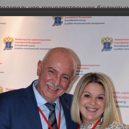
Федеральное государственное бюджетно
Российский центр судебно-медицинской 
Минздрава России
Сег
Научная деятельность
Экспертиза
Образование
я 2021 года состоялась Всероссийская научно-практическая конфер
нтра судебно-медицинской экспертизы. К 90-летию со дня образова