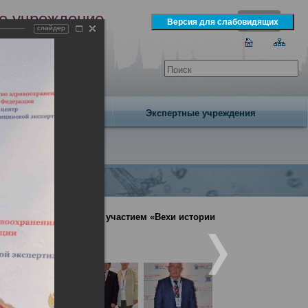
е учреждение
слайдер
экспертизы
одня 7 августа 2026 года
Издательство
Экспертные учреждения
енция с международным участием «Вехи истории
ния» (День2)