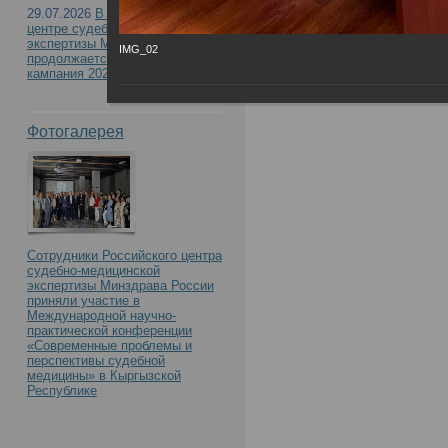
29.07.2026
В Российском
центре судебно-медицинской
экспертизы Минздрава России
IMG_02
продолжается приемная
кампания 2026
Фотогалерея
Сотрудники Российского центра
судебно-медицинской
экспертизы Минздрава России
приняли участие в
Международной научно-
практической конференции
«Современные проблемы и
перспективы судебной
медицины» в Кыргызской
Республике