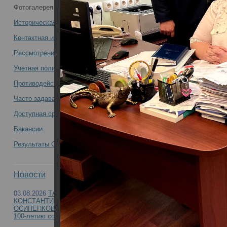
Фотогалерея
приняло участие в выездном рабочем
Историческая справка
совещании на базе судебно-
Контактная информация
Рассмотрение обращений
медицинских учреждений Приморского
Учетная политика учреждения
края -
Противодействие коррупции
Часто задаваемые вопросы
Доступная среда
Вакансии
Руководство РЦСМЭ 22-24.08.2022 приняло уч
Результаты СОУТ
медицинских учреждений Приморского края
Новости
03.08.2026
ТАМАРА
КОНСТАНТИНОВНА
ОСИПЕНКОВА-ВИЧТОМОВА (к
100-летию со дня рождения)