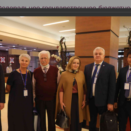
Федеральное государственное бюджетно
Российский центр судебно-медицинской 
Минздрава России
Сег
Научная деятельность
Экспертиза
Образование
МЭ 08-09.09.2022 приняли участие в Конференции «Судебная медиц
ежрегиональной общественной организацией «Судебные медики Си