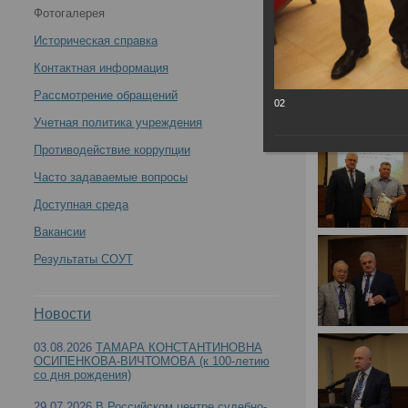
Фотогалерея
Конференции «Судебная медицина: вопросы,
Историческая справка
проблемы, экспертная практика», проведенной
Контактная информация
Рассмотрение обращений
02
Межрегиональной общественной организацией
Учетная политика учреждения
«Судебные медики Сибири» -
Противодействие коррупции
Часто задаваемые вопросы
Доступная среда
Вакансии
Сотрудники РЦСМЭ 08-09.09.2022 приняли уча
Результаты СОУТ
проведенной Межрегиональной общественной
Новости
03.08.2026
ТАМАРА КОНСТАНТИНОВНА
ОСИПЕНКОВА-ВИЧТОМОВА (к 100-летию
со дня рождения)
29.07.2026
В Российском центре судебно-