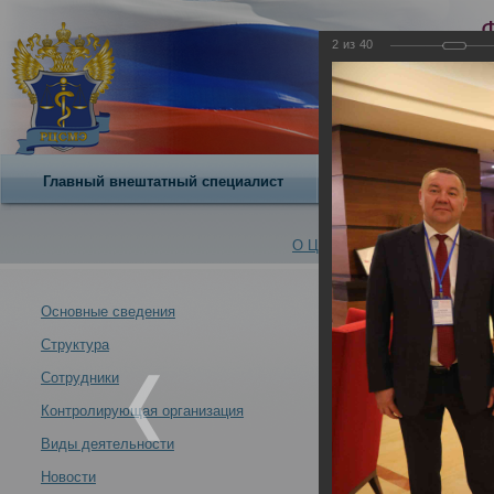
2
из
40
Главный внештатный специалист
О центре
О Центре -
Альбомы
Основные сведения
Структура
Сотрудники РЦС
Новости -
проведенной М
Сотрудники
12.09.2022
Контролирующая организация
Виды деятельности
Новости
Сотрудники РЦСМЭ 08-09.09.2022 приняли участие в