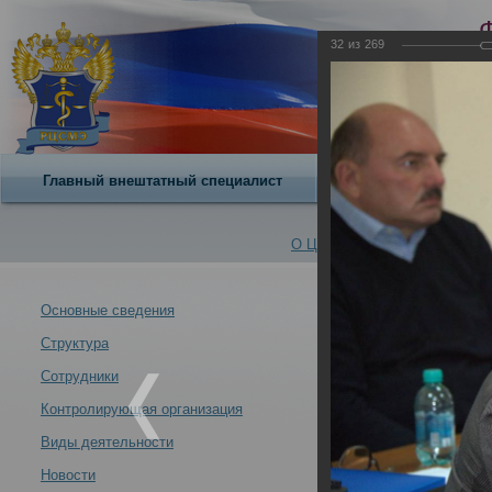
32
из
269
Главный внештатный специалист
О центре
О Центре -
Альбомы
Основные сведения
Структура
VII Всероссийс
Новости -
современных у
Сотрудники
21.10.2013
Контролирующая организация
Москва 21-24 ок
Виды деятельности
Новости
VII Всероссийский съезд судебных медиков "Задачи