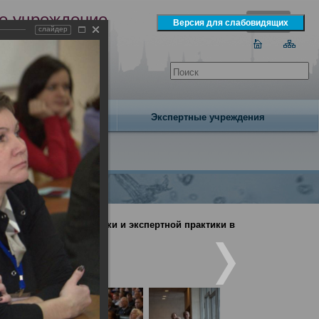
е учреждение
слайдер
экспертизы
одня 7 августа 2026 года
Издательство
Экспертные учреждения
дебно-медицинской науки и экспертной практики в