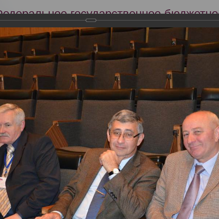
Федеральное государственное бюджетно
Российский центр судебно-медицинской 
Минздрава России
Сег
Научная деятельность
Экспертиза
Образование
кий съезд судебных медиков "Задачи и пути совершенствования су
словиях"
тября 2013 года