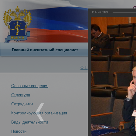
114
из
269
Главный внештатный специалист
О центре
О Центре -
Альбомы
Основные сведения
Структура
VII Всероссийс
Новости -
современных у
Сотрудники
21.10.2013
Контролирующая организация
Москва 21-24 ок
Виды деятельности
Новости
VII Всероссийский съезд судебных медиков "Задачи