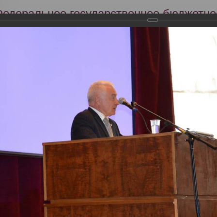
Федеральное государственное бюджетно
Российский центр судебно-медицинской 
Минздрава России
Сег
Научная деятельность
Экспертиза
Образование
кий съезд судебных медиков "Задачи и пути совершенствования су
словиях"
тября 2013 года