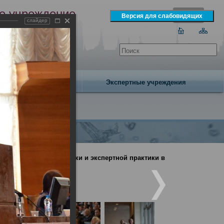
е учреждение
слайдер
экспертизы
одня 7 августа 2026 года
Издательство
Экспертные учреждения
дебно-медицинской науки и экспертной практики в