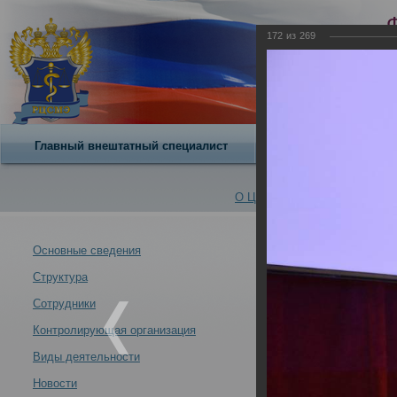
172
из
269
Главный внештатный специалист
О центре
О Центре -
Альбомы
Основные сведения
Структура
VII Всероссийс
Новости -
современных у
Сотрудники
21.10.2013
Контролирующая организация
Москва 21-24 ок
Виды деятельности
Новости
VII Всероссийский съезд судебных медиков "Задачи