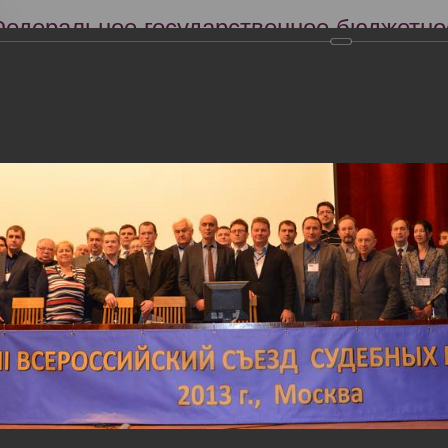
Федеральное государственное бюджетно
Российский центр судебно-медицинской 
Минздрава России
Сег
Научная деятельность
Экспертиза
Образование
кий съезд судебных медиков "Задачи и пути совершенствования су
словиях"
тября 2013 года