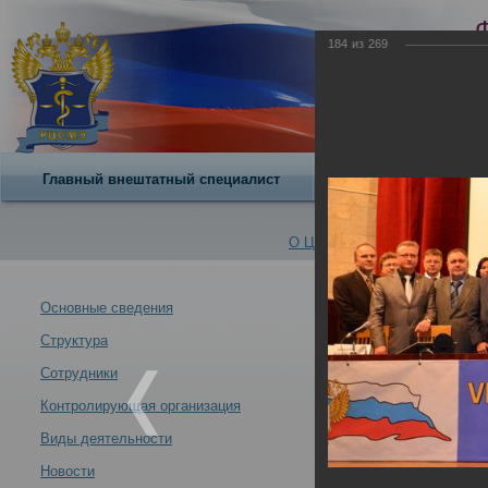
184
из
269
Главный внештатный специалист
О центре
О Центре -
Альбомы
Основные сведения
Структура
VII Всероссийс
Новости -
современных у
Сотрудники
21.10.2013
Контролирующая организация
Москва 21-24 ок
Виды деятельности
Новости
VII Всероссийский съезд судебных медиков "Задачи