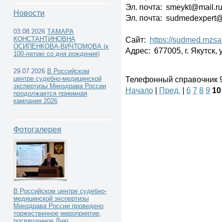
Эл. почта: smeykt@mail.r
Новости
Эл. почта: sudmedexpert
03.08.2026
ТАМАРА
КОНСТАНТИНОВНА
Сайт:
https://sudmed.mzsa
Государственные судебно-
ОСИПЕНКОВА-ВИЧТОМОВА (к
Адрес: 677005, г. Якутск, 
100-летию со дня рождения)
медицинские экспертные учреждения -
29.07.2026
В Российском
Телефонный справочник 91
центре судебно-медицинской
экспертизы Минздрава России
Начало
|
Пред.
|
6
7
8
9
10
продолжается приемная
кампания 2026
Фотогалерея
В Российском центре судебно-
медицинской экспертизы
Минздрава России проведено
торжественное мероприятие,
посвященное Дню