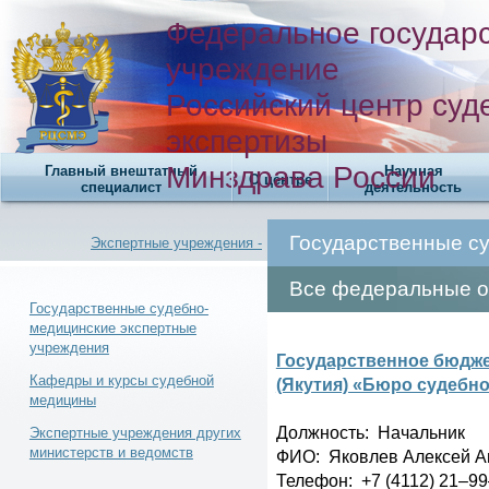
Федеральное государ
учреждение
Российский центр суд
экспертизы
Минздрава России
Главный внештатный
Научная
О центре
специалист
деятельность
Государственные с
Экспертные учреждения -
Все федеральные о
Государственные судебно-
медицинские экспертные
учреждения
Новости -
Государственное бюдже
Кафедры и курсы судебной
(Якутия) «Бюро судебн
медицины
Должность: Начальник
Экспертные учреждения других
министерств и ведомств
ФИО: Яковлев Алексей 
Телефонный справочник -
Телефон: +7 (4112) 21‒9