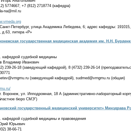
Игорь Анатольевич
2) 5774667; +7 (812) 2718774 (кафедра)
a-na@mil.ru
ww.vmeda.org
Санкт-Петербург, улица Академика Лебедева, 6; адрес кафедры: 191015,
, д.63, литера «Р»
онежская государственная медицинская академия им. Н.Н. Бурден
. кафедрой судебной медицины
в Владимир Иванович
2) 239-26-18 (заведующий кафедрой), 8 (4732) 239-26-14 (преподавательс
30771
metev@vrngmu.ru (заведующий кафедрой), sudmed@vrngmu.ru (общая)
gmu.ru/
г. Воронеж, ул. Ипподромная, 18 А (административно-лабораторный кор
бластное бюро СМЭ")
новский государственный медицинский университет» Минздрава Р
. кафедрой судебной медицины и правоведения
Юрий Юрьевич
32) 38-66-71