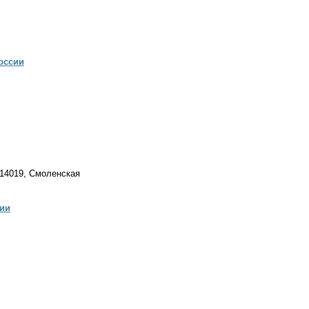
оссии
214019, Смоленская
ии