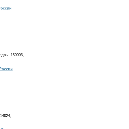
России
едры: 150003,
России
414024,