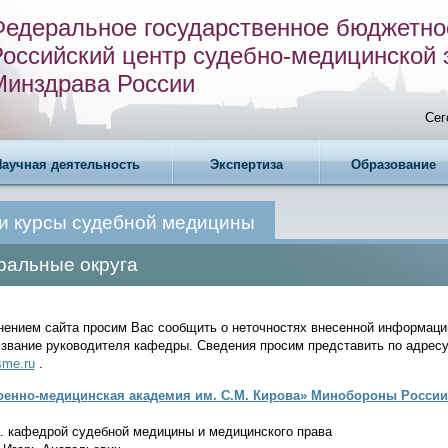
Федеральное государственное бюджетно
Российский центр судебно-медицинской 
Минздрава России
Сег
Научная деятельность
Экспертиза
Образование
и курсы судебной медицины
ральные округа
нением сайта просим Вас сообщить о неточностях внесенной информаци
 звание руководителя кафедры. Сведения просим представить по адрес
sme.ru
.
енно-медицинская академия им. С.М. Кирова» Минобороны России
. кафедрой судебной медицины и медицинского права