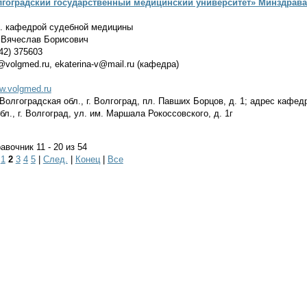
гоградский государственный медицинский университет» Минздрава
. кафедрой судебной медицины
Вячеслав Борисович
42) 375603
@volgmed.ru, ekaterina-v@mail.ru (кафедра)
ww.volgmed.ru
Волгоградская обл., г. Волгоград, пл. Павших Борцов, д. 1; адрес кафед
л., г. Волгоград, ул. им. Маршала Рокоссовского, д. 1г
вочник 11 - 20 из 54
|
1
2
3
4
5
|
След.
|
Конец
|
Все