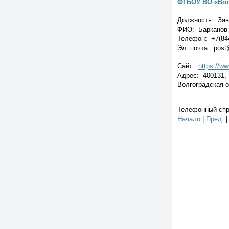
ФГБОУ ВО «Вол
Должность: Зав
ФИО: Барканов 
Телефон: +7(84
Эл. почта: post
Сайт:
https://w
Адрес: 400131, 
Волгоградская об
Телефонный спра
Начало
|
Пред.