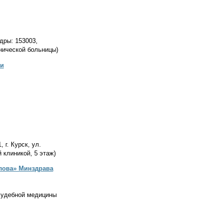
дры: 153003,
инической больницы)
ии
 г. Курск, ул.
 клиникой, 5 этаж)
влова» Минздрава
 судебной медицины