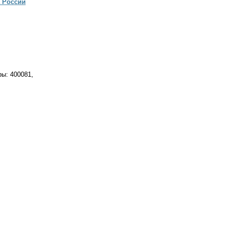
 России
ры: 400081,