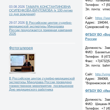
ФИО: Толмачев 
Телефон: +7 (81
03.08.2026
ТАМАРА КОНСТАНТИНОВНА
Эл. почта: vmed
ОСИПЕНКОВА-ВИЧТОМОВА (к 100-летию
со дня рождения)
Сайт:
https://w
Адрес: 194044, 
29.07.2026
Учреждения высшего профессионального
В Российском центре судебно-
медицинской экспертизы Минздрава
Суворовский пр.
России продолжается приемная кампания
образования - кафедры и курсы судебной медицины -
2026
ФГБОУ ВО «Вор
России
Должность: Зав
Фотогалерея
ФИО: Бахметье
Телефон: 8 (473
Факс: +7(4732)5
Эл. почта: bah
Сайт:
http://vrn
В Российском центре судебно-медицинской
Адрес: 394068, 
экспертизы Минздрава России проведено
"Воронежское о
торжественное мероприятие, посвященное
Дню медицинского работника
ФГБОУ ВО «Ива
Должность: Зав
ФИО: Шишкин 
Телефон: +7 (49