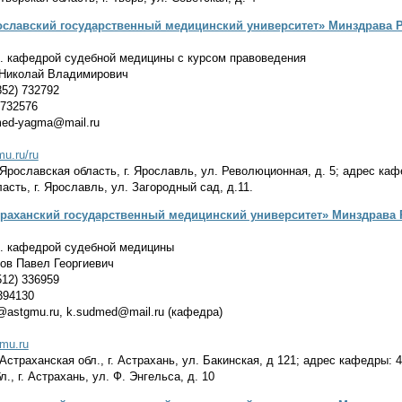
славский государственный медицинский университет» Минздрава 
. кафедрой судебной медицины с курсом правоведения
Николай Владимирович
52) 732792
 732576
med-yagma@mail.ru
mu.ru/ru
Ярославская область, г. Ярославль, ул. Революционная, д. 5; адрес каф
асть, г. Ярославль, ул. Загородный сад, д.11.
раханский государственный медицинский университет» Минздрава 
. кафедрой судебной медицины
в Павел Георгиевич
12) 336959
394130
@astgmu.ru, k.sudmed@mail.ru (кафедра)
gmu.ru
Астраханская обл., г. Астрахань, ул. Бакинская, д 121; адрес кафедры: 
., г. Астрахань, ул. Ф. Энгельса, д. 10