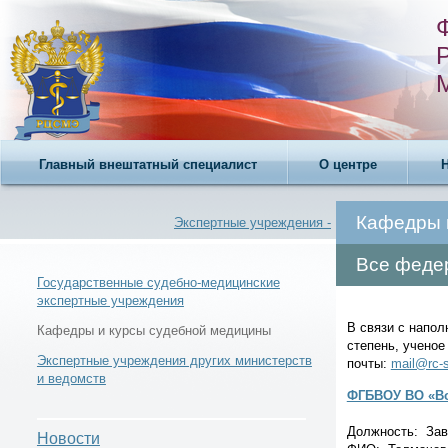
Главный внештатный специалист
О центре
Кафедры 
Экспертные учреждения -
Все феде
Государственные судебно-медицинские
экспертные учреждения
В связи с напол
Новости -
Кафедры и курсы судебной медицины
степень, ученое
Экспертные учреждения других министерств
почты:
mail@rc-
и ведомств
ФГБВОУ ВО «Во
Должность: Зав
Телефонный справочник -
Новости