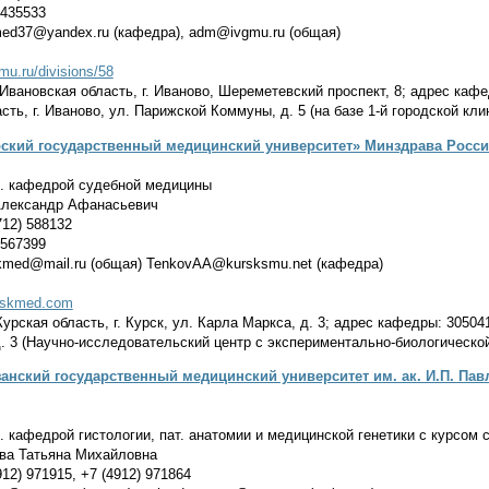
 435533
med37@yandex.ru (кафедра), adm@ivgmu.ru (общая)
gmu.ru/divisions/58
Ивановская область, г. Иваново, Шереметевский проспект, 8; адрес кафе
сть, г. Иваново, ул. Парижской Коммуны, д. 5 (на базе 1-й городской кл
ский государственный медицинский университет» Минздрава Росс
. кафедрой судебной медицины
Александр Афанасьевич
12) 588132
 567399
kmed@mail.ru (общая) TenkovAA@kursksmu.net (кафедра)
urskmed.com
рская область, г. Курск, ул. Карла Маркса, д. 3; адрес кафедры: 305041,
. 3 (Научно-исследовательский центр с экспериментально-биологической
нский государственный медицинский университет им. ак. И.П. Па
 кафедрой гистологии, пат. анатомии и медицинской генетики с курсом
а Татьяна Михайловна
12) 971915, +7 (4912) 971864