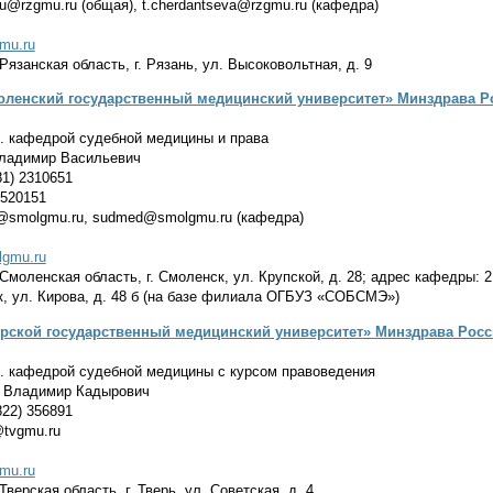
u@rzgmu.ru (общая), t.cherdantseva@rzgmu.ru (кафедра)
gmu.ru
Рязанская область, г. Рязань, ул. Высоковольтная, д. 9
ленский государственный медицинский университет» Минздрава Р
. кафедрой судебной медицины и права
ладимир Васильевич
1) 2310651
 520151
@smolgmu.ru, sudmed@smolgmu.ru (кафедра)
lgmu.ru
Смоленская область, г. Смоленск, ул. Крупской, д. 28; адрес кафедры: 
ск, ул. Кирова, д. 48 б (на базе филиала ОГБУЗ «СОБСМЭ»)
рской государственный медицинский университет» Минздрава Росс
. кафедрой судебной медицины с курсом правоведения
 Владимир Кадырович
22) 356891
@tvgmu.ru
gmu.ru
верская область, г. Тверь, ул. Советская, д. 4