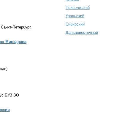
Приволжский
Уральский
Сибирский
 Санкт-Петербург,
Дальневосточный
ко» Минздрава
кая)
пус БУЗ ВО
оссии