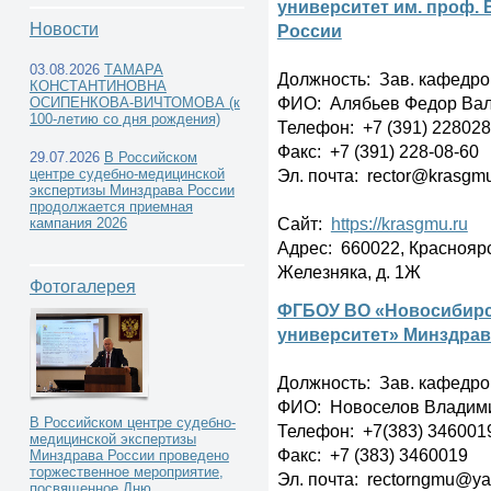
университет им. проф. 
Новости
России
03.08.2026
ТАМАРА
Должность: Зав. кафедр
КОНСТАНТИНОВНА
ФИО: Алябьев Федор Ва
Учреждения высшего
ОСИПЕНКОВА-ВИЧТОМОВА (к
100-летию со дня рождения)
Телефон: +7 (391) 228028
профессионального образования -
Факс: +7 (391) 228-08-60
29.07.2026
В Российском
Эл. почта: rector@krasgmu.
центре судебно-медицинской
экспертизы Минздрава России
кафедры и курсы судебной медицины -
продолжается приемная
Сайт:
https://krasgmu.ru
кампания 2026
Адрес: 660022, Красноярск
Железняка, д. 1Ж
Фотогалерея
ФГБОУ ВО «Новосибирс
университет» Минздрав
Должность: Зав. кафедр
ФИО: Новоселов Владим
В Российском центре судебно-
Телефон: +7(383) 346001
медицинской экспертизы
Факс: +7 (383) 3460019
Минздрава России проведено
торжественное мероприятие,
Эл. почта: rectorngmu@ya
посвященное Дню