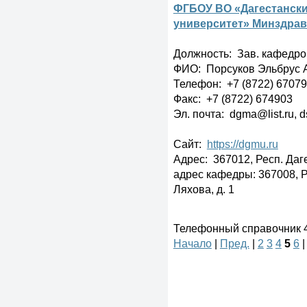
ФГБОУ ВО «Дагестанск
университет» Минздрав
Должность: Зав. кафедр
ФИО: Порсуков Эльбрус 
Телефон: +7 (8722) 6707
Факс: +7 (8722) 674903
Эл. почта: dgma@list.ru,
Сайт:
https://dgmu.ru
Адрес: 367012, Респ. Даге
адрес кафедры: 367008, Ре
Ляхова, д. 1
Телефонный справочник 41
Начало
|
Пред.
|
2
3
4
5
6