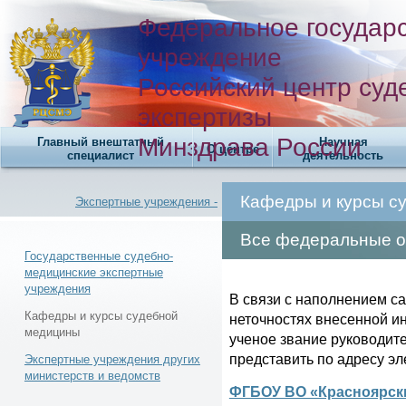
Федеральное государ
учреждение
Российский центр суд
экспертизы
Минздрава России
Главный внештатный
Научная
О центре
специалист
деятельность
Кафедры и курсы с
Экспертные учреждения -
Все федеральные о
Государственные судебно-
медицинские экспертные
учреждения
Новости -
В связи с наполнением с
Кафедры и курсы судебной
неточностях внесенной и
медицины
ученое звание руководит
представить по адресу э
Экспертные учреждения других
министерств и ведомств
ФГБОУ ВО «Красноярск
Телефонный справочник -