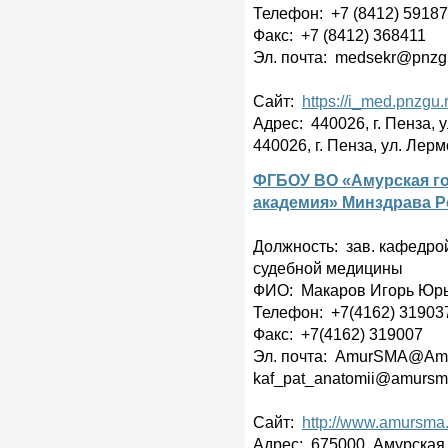
Телефон: +7 (8412) 5918
Факс: +7 (8412) 368411
Эл. почта: medsekr@pnzgu
Сайт:
https://i_med.pnzgu.
Адрес: 440026, г. Пенза, 
440026, г. Пенза, ул. Лермо
ФГБОУ ВО «Амурская г
академия» Минздрава Р
Должность: зав. кафедро
судебной медицины
ФИО: Макаров Игорь Юр
Телефон: +7(4162) 31903
Факс: +7(4162) 319007
Эл. почта: AmurSMA@Am
kaf_pat_anatomii@amursm
Сайт:
http://www.amursma.
Адрес: 675000, Амурская о