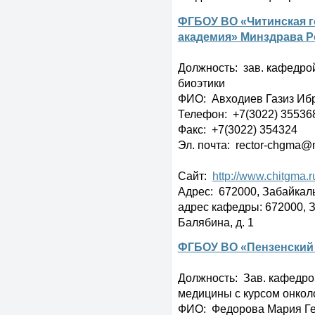
ФГБОУ ВО «Читинская г
академия» Минздрава Р
Должность: зав. кафедро
биоэтики
ФИО: Авходиев Газиз Иб
Телефон: +7(3022) 35536
Факс: +7(3022) 354324
Эл. почта: rector-chgma@m
Сайт:
http://www.chitgma.r
Адрес: 672000, Забайкальск
адрес кафедры: 672000, За
Балябина, д. 1
ФГБОУ ВО «Пензенский
Должность: Зав. кафедро
медицины с курсом онкол
ФИО: Федорова Мария Г