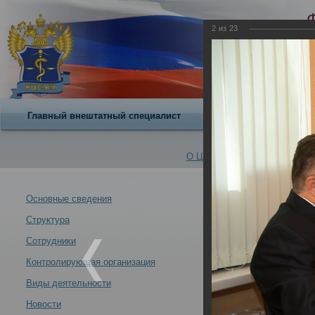
2
из
23
Главный внештатный специалист
О центре
О Центре -
Альбомы
Основные сведения
Структура
Официальный п
Новости -
Министерстве 
Сотрудники
02.06.2015
Контролирующая организация
02.06.2015
Виды деятельности
Новости
Официальный прием в Российском центре судебно-