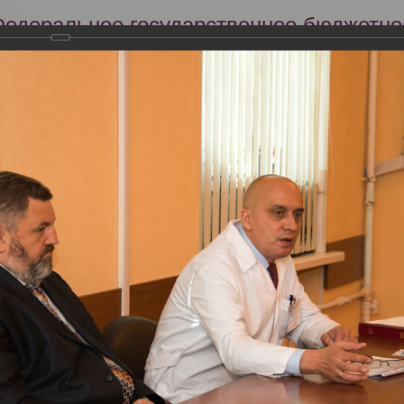
Федеральное государственное бюджетно
Российский центр судебно-медицинской 
Минздрава России
Сег
Научная деятельность
Экспертиза
Образование
рием в Российском центре судебно-медицинской экспертизы делега
юстиции Монголии и заключение меморандума о сотрудничестве