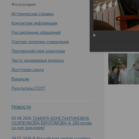
Фотогалерея
медицинской экспертизы делегации Национального
Историческая справка
института судебных экспертиз при Министерстве
Контактная информация
Рассмотрение обращений
b
юстиции Монголии и заключение меморандума о
Учетная политика учреждения
сотрудничестве -
Противодействие коррупции
Часто задаваемые вопросы
Доступная среда
Вакансии
Официальный прием в Российском центре суде
Результаты СОУТ
Министерстве юстиции Монголии и заключени
Новости
03.08.2026
ТАМАРА КОНСТАНТИНОВНА
ОСИПЕНКОВА-ВИЧТОМОВА (к 100-летию
со дня рождения)
29.07.2026
В Российском центре судебно-