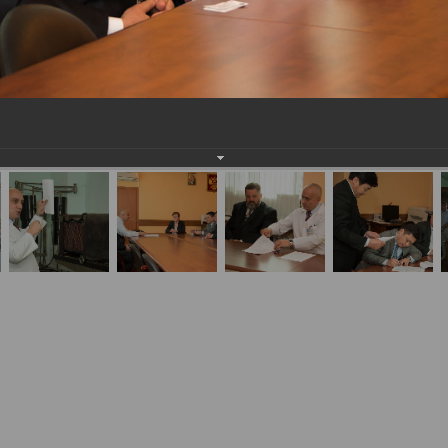
бно-медицинской экспертизы делегации Национа
е меморандума о сотрудничестве