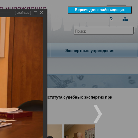
е учреждение
слайдер
экспертизы
одня 6 августа 2026 года
Издательство
Экспертные учреждения
ции Национального института судебных экспертиз при