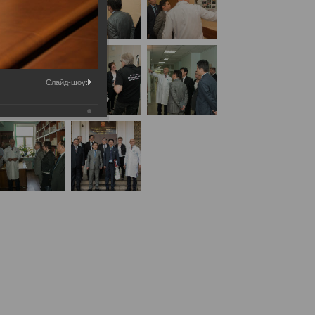
Слайд-шоу:
льного института судебных экспертиз при