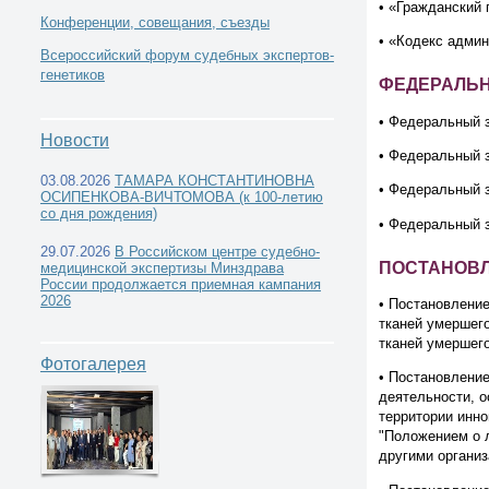
• «Гражданский 
Конференции, совещания, съезды
• «Кодекс админ
Всероссийский форум судебных экспертов-
генетиков
ФЕДЕРАЛЬ
• Федеральный з
Новости
• Федеральный з
03.08.2026
ТАМАРА КОНСТАНТИНОВНА
• Федеральный 
ОСИПЕНКОВА-ВИЧТОМОВА (к 100-летию
со дня рождения)
• Федеральный 
29.07.2026
В Российском центре судебно-
ПОСТАНОВЛ
медицинской экспертизы Минздрава
России продолжается приемная кампания
2026
• Постановление
тканей умершего
тканей умершего
Фотогалерея
• Постановление
деятельности, 
территории инно
"Положением о 
другими организ