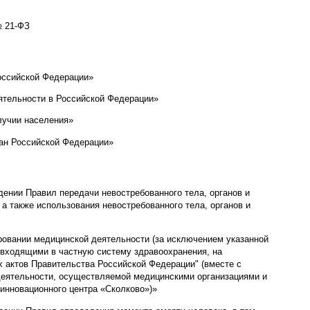
№ 21-ФЗ
Российской Федерации»
еятельности в Российской Федерации»
лучии населения»
дан Российской Федерации»
ении Правил передачи невостребованного тела, органов и
а также использования невостребованного тела, органов и
ровании медицинской деятельности (за исключением указанной
 входящими в частную систему здравоохранения, на
х актов Правительства Российской Федерации" (вместе с
деятельности, осуществляемой медицинскими организациями и
инновационного центра «Сколково»)»