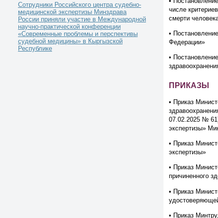
• Постановление
Сотрудники Российского центра судебно-
числе критерие
медицинской экспертизы Минздрава
смерти человек
России приняли участие в Международной
научно-практической конференции
• Постановлени
«Современные проблемы и перспективы
судебной медицины» в Кыргызской
Федерации»
Республике
• Постановлени
здравоохранени
ПРИКАЗЫ
• Приказ Минист
здравоохранения
07.02.2025 № 6
экспертизы» Мин
•
Приказ Минист
экспертизы»
• Приказ Минист
причиненного зд
• Приказ Минис
удостоверяющей
• Приказ Минтру