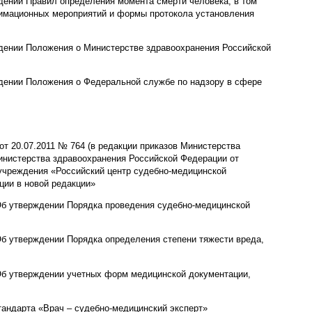
дении Правил определения момента смерти человека, в том
нимационных мероприятий и формы протокола установления
ждении Положения о Министерстве здравоохранения Российской
ждении Положения о Федеральной службе по надзору в сфере
от 20.07.2011 № 764 (в редакции приказов Министерства
Министерства здравоохранения Российской Федерации от
учреждения «Российский центр судебно-медицинской
ции в новой редакции»
Об утверждении Порядка проведения судебно-медицинской
Об утверждении Порядка определения степени тяжести вреда,
«Об утверждении учетных форм медицинской документации,
тандарта «Врач – судебно-медицинский эксперт»