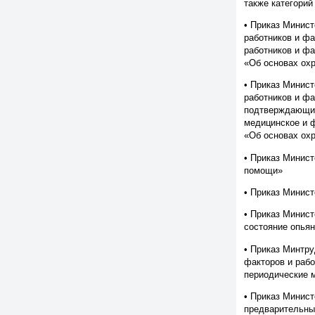
также категори
• Приказ Минист
работников и фа
работников и фа
«Об основах ох
• Приказ Минист
работников и фа
подтверждающий
медицинское и ф
«Об основах ох
• Приказ Минист
помощи»
• Приказ Минис
• Приказ Минист
состояние опьян
• Приказ Минтру
факторов и рабо
периодические 
• Приказ Минис
предварительных