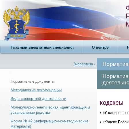
Главный внештатный специалист
О центре
Норматив
Экспертиза -
Норматив
Нормативные документы
деятельн
Методические рекомендации
Новости -
Виды экспертной деятельности
КОДЕКСЫ
Молекулярно-генетическая идентификация и
установление родства
• «Уголовно-про
Форма № 42 (информационно-методические
• «Кодекс Росс
материалы)