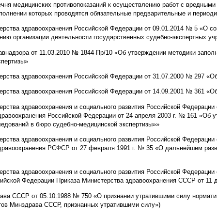
ечня медицинских противопоказаний к осуществлению работ с вредными 
ыполнении которых проводятся обязательные предварительные и период
терства здравоохранения Российской Федерации от 09.01.2014 № 5 «О с
нию организации деятельности государственных судебно-экспертных уч
авнадзора от 11.03.2010 № 1844-Пр/10 «Об утверждении методики запол
спертизы»
ерства здравоохранения Российской Федерации от 31.07.2000 № 297 «Об
ерства здравоохранения Российской Федерации от 14.09.2001 № 361 «Об
ерства здравоохранения и социального развития Российской Федерации 
равоохранения Российской Федерации от 24 апреля 2003 г. № 161 «Об у
ледований в бюро судебно-медицинской экспертизы»»
ерства здравоохранения и социального развития Российской Федерации 
дравоохранения РСФСР от 27 февраля 1991 г. № 35 «О дальнейшем разв
ерства здравоохранения и социального развития Российской Федерации
ийской Федерации Приказа Министерства здравоохранения СССР от 11 д
рава СССР от 05.10.1988 № 750 «О признании утратившими силу нормат
тов Минздрава СССР, признанных утратившими силу»)