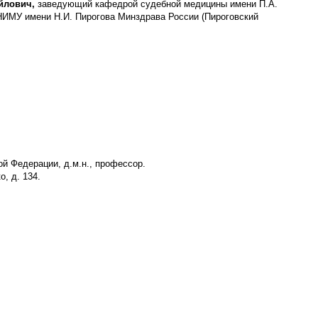
йлович
,
заведующий кафедрой судебной медицины имени П.А.
НИМУ имени Н.И. Пирогова Минздрава России (Пироговский
ой Федерации, д.м.н., профессор.
о, д. 134.