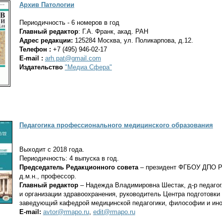
Архив Патологии
Периодичность - 6 номеров в год
Главный редактор
: Г.А. Франк, акад. РАН
Адрес редакции:
125284 Москва, ул. Поликарпова, д.12.
Телефон :
+7 (495) 946-02-17
E-mail
:
arh.pat@gmail.com
Издательство
"Медиа Сфера"
Педагогика профессионального медицинского образования
Выходит с 2018 года.
Периодичность: 4 выпуска в год.
Председатель Редакционного совета
– президент ФГБОУ ДПО Р
д.м.н., профессор.
Главный редактор
– Надежда Владимировна Шестак, д-р педагог.
и организации здравоохранения, руководитель Центра подготовки
заведующий кафедрой медицинской педагогики, философии и и
E-mail:
avtor@rmapo.ru
,
edit@rmapo.ru