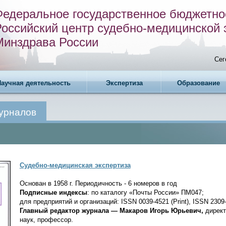
Федеральное государственное бюджетно
Российский центр судебно-медицинской 
Минздрава России
Сег
Научная деятельность
Экспертиза
Образование
журналов
Судебно-медицинская экспертиза
Основан в 1958 г. Периодичность - 6 номеров в год
Подписные индексы
: по каталогу «Почты России» ПМ047;
для предприятий и организаций: ISSN 0039-4521 (Print), ISSN 2309-
Главный редактор журнала
—
Макаров Игорь Юрьевич
,
дирек
наук, профессор.