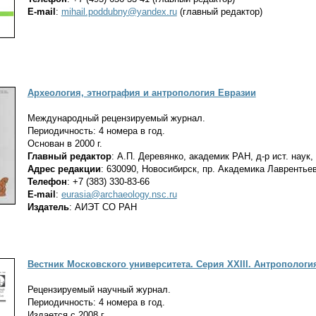
E-mail
:
mihail.poddubny@yandex.ru
(главный редактор)
Археология, этнография и антропология Евразии
Международный рецензируемый журнал.
Периодичность: 4 номера в год.
Основан в 2000 г.
Главный редактор
: А.П. Деревянко, академик РАН, д-р ист. наук
Адрес редакции
: 630090, Новосибирск, пр. Академика Лаврентьев
Телефон
: +7 (383) 330-83-66
E-mail
:
eurasia@archaeology.nsc.ru
Издатель
: АИЭТ СО РАН
Вестник Московского университета. Серия XXIII. Антропологи
Рецензируемый научный журнал.
Периодичность: 4 номера в год.
Издается с 2008 г.