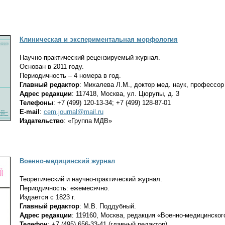
Клиническая и экспериментальная морфология
Научно-практический рецензируемый журнал.
Основан в 2011 году.
Периодичность – 4 номера в год.
Главный редактор
: Михалева Л.М., доктор мед. наук, профессор
Адрес редакции
: 117418, Москва, ул. Цюрупы, д. 3
Телефоны
: +7 (499) 120-13-34; +7 (499) 128-87-01
E
-
mail
:
cem.journal@mail.ru
Издательство
: «Группа МДВ»
Военно-медицинский журнал
Теоретический и научно-практический журнал.
Периодичность: ежемесячно.
Издается с 1823 г.
Главный редактор
: М.В. Поддубный.
Адрес редакции
: 119160, Москва, редакция «Военно-медицинског
Телефон
: +7 (495) 656-33-41 (главный редактор)