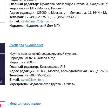
Главный редактор
: Бужилова Александра Петровна, академик РА
антропологии МГУ (Москва, Россия).
Адрес редакции
: 125009, г. Москва, ул. Моховая, д. 11, НИИ и М
Телефон
: +7 (495)629-75-36, +7 (495) 629-43-76
E-mail
:
vestnikmsu23@mail.ru
Издатель
: Издательский Дом МГУ
Эксперт-криминалист
Научно-практический рецензируемый журнал.
Периодичность: 4 номера в год.
Издается с 2005 г.
Главный редактор
: Комиссарова Я.В.
Адрес редакции
: 115035, Москва, Космодамианская наб., д. 26/55
Телефон
: +7 (495) 953-91-08
E-mail
:
avtor@lawinfo.ru
Учредитель
: Издательская группа «Юрист»
Медицинское право