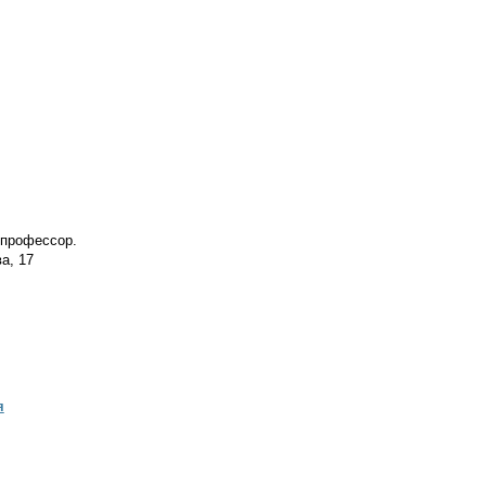
, профессор.
а, 17
я