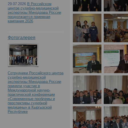
29.07.2026
В Российском
центре судебно-медицинской
экспертизы Минздрава России
продолжается приемная
кампания 2026
Фотогалерея
Сотрудники Российского центра
судебно-медицинской
экспертизы Минздрава России
приняли участие в
Международной научно-
практической конференции
«Современные проблемы и
перспективы судебной
медицины» в Кыргызской
Республике