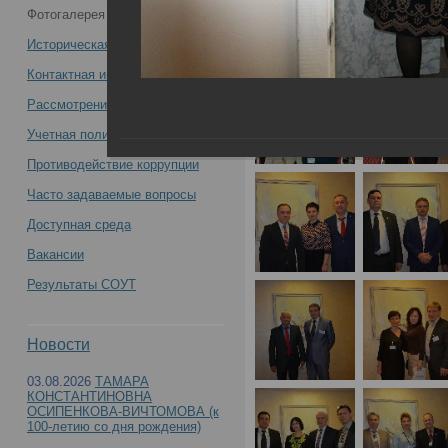
Фотогалерея
конференция «Организация судебно-
Историческая справка
медицинской службы России на
Контактная информация
Рассмотрение обращений
современном этапе: задачи, пути
Учетная политика учреждения
решения, результаты» -
Противодействие коррупции
Часто задаваемые вопросы
Доступная среда
Вакансии
Всероссийская научно-практическая конфере
Результаты СОУТ
России на современном этапе: задачи, пути р
Новости
03.08.2026
ТАМАРА
КОНСТАНТИНОВНА
ОСИПЕНКОВА-ВИЧТОМОВА (к
100-летию со дня рождения)