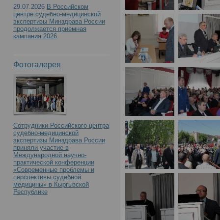
29.07.2026
В Российском
центре судебно-медицинской
экспертизы Минздрава России
продолжается приемная
кампания 2026
Фотогалерея
Сотрудники Российского центра
судебно-медицинской
экспертизы Минздрава России
приняли участие в
Международной научно-
практической конференции
«Современные проблемы и
перспективы судебной
медицины» в Кыргызской
Республике