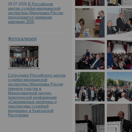
29.07.2026
В Российском
центре судебно-медицинской
экспертизы Минздрава России
продолжается приемная
кампания 2026
Фотогалерея
Сотрудники Российского центра
судебно-медицинской
экспертизы Минздрава России
приняли участие в
Международной научно-
практической конференции
«Современные проблемы и
перспективы судебной
медицины» в Кыргызской
Республике