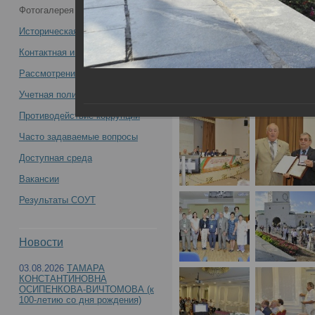
Фотогалерея
23 июня 2016 года,
судебно-медицинских экспертов
Историческая справка
Республики Татарстан и Приволжско-
Контактная информация
Рассмотрение обращений
Уральской ассоциации судебно-
Учетная политика учреждения
медицинских экспертов с
Противодействие коррупции
Часто задаваемые вопросы
международным участием -
Доступная среда
Вакансии
Результаты СОУТ
50-я научно-практическая конференция судебн
Новости
Приволжско-Уральской ассоциации судебно-м
03.08.2026
ТАМАРА
КОНСТАНТИНОВНА
ОСИПЕНКОВА-ВИЧТОМОВА (к
100-летию со дня рождения)