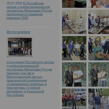
29.07.2026
В Российском
центре судебно-медицинской
экспертизы Минздрава России
продолжается приемная
кампания 2026
Фотогалерея
Сотрудники Российского центра
судебно-медицинской
экспертизы Минздрава России
приняли участие в
Международной научно-
практической конференции
«Современные проблемы и
перспективы судебной
медицины» в Кыргызской
Республике