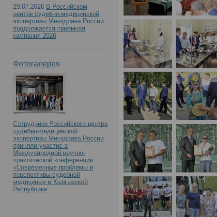
29.07.2026
В Российском
центре судебно-медицинской
экспертизы Минздрава России
продолжается приемная
кампания 2026
Фотогалерея
Сотрудники Российского центра
судебно-медицинской
экспертизы Минздрава России
приняли участие в
Международной научно-
практической конференции
«Современные проблемы и
перспективы судебной
медицины» в Кыргызской
Республике