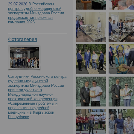
29.07.2026
В Российском
центре судебно-медицинской
экспертизы Минздрава России
продолжается приемная
кампания 2026
Фотогалерея
Сотрудники Российского центра
судебно-медицинской
экспертизы Минздрава России
приняли участие в
Международной научно-
практической конференции
«Современные проблемы и
перспективы судебной
медицины» в Кыргызской
Республике