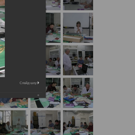
их отделений БСМЭ «Судебно-медицинская
Слайд-шоу: