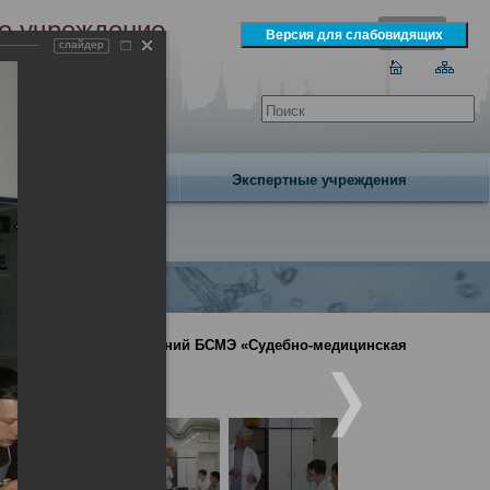
е учреждение
слайдер
экспертизы
одня 7 августа 2026 года
Издательство
Экспертные учреждения
иналистических отделений БСМЭ «Судебно-медицинская
ваний»