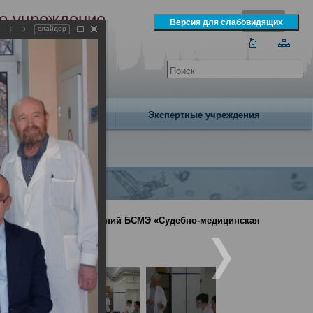
е учреждение
слайдер
экспертизы
одня 6 августа 2026 года
Издательство
Экспертные учреждения
иналистических отделений БСМЭ «Судебно-медицинская
ваний»