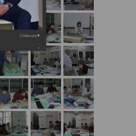
Слайд-шоу:
их отделений БСМЭ «Судебно-медицинская