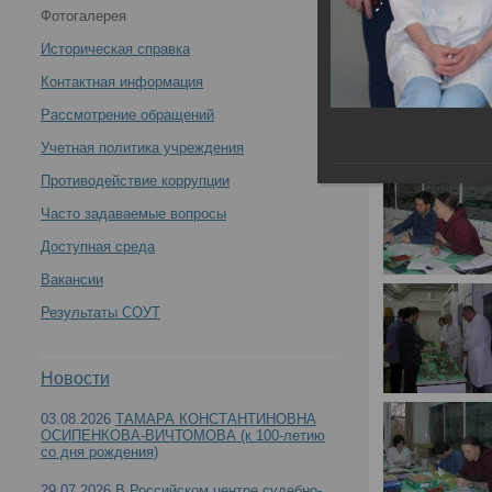
Фотогалерея
медицинских экспертов медико-криминалистических
Историческая справка
отделений БСМЭ «Судебно-медицинская экспертиза.
Контактная информация
Рассмотрение обращений
Современные методы остеологических судебно-
Учетная политика учреждения
медицинских исследований» -
Противодействие коррупции
Часто задаваемые вопросы
Доступная среда
Вакансии
Цикл повышения квалификации для судебно-м
Результаты СОУТ
экспертиза. Современные методы остеологич
Новости
03.08.2026
ТАМАРА КОНСТАНТИНОВНА
ОСИПЕНКОВА-ВИЧТОМОВА (к 100-летию
со дня рождения)
29.07.2026
В Российском центре судебно-