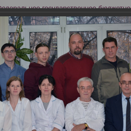
Федеральное государственное бюджетно
Российский центр судебно-медицинской 
Минздрава России
Сег
Научная деятельность
Экспертиза
Образование
я квалификации для судебно-медицинских экспертов медико-крим
овременные методы остеологических судебно-медицинских исследо