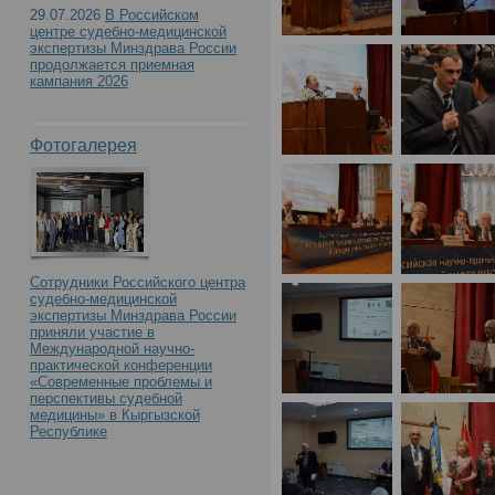
29.07.2026
В Российском
центре судебно-медицинской
экспертизы Минздрава России
продолжается приемная
кампания 2026
Фотогалерея
Сотрудники Российского центра
судебно-медицинской
экспертизы Минздрава России
приняли участие в
Международной научно-
практической конференции
«Современные проблемы и
перспективы судебной
медицины» в Кыргызской
Республике