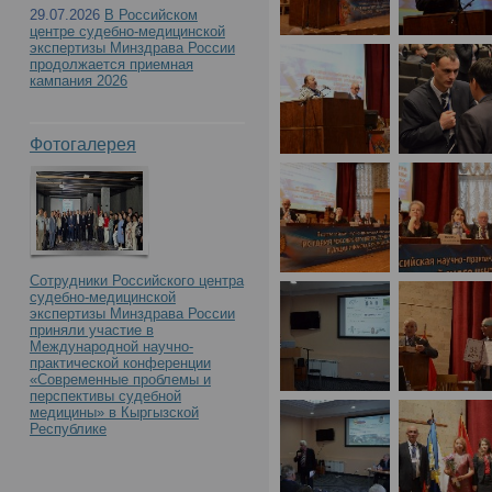
29.07.2026
В Российском
центре судебно-медицинской
экспертизы Минздрава России
продолжается приемная
кампания 2026
Фотогалерея
Сотрудники Российского центра
судебно-медицинской
экспертизы Минздрава России
приняли участие в
Международной научно-
практической конференции
«Современные проблемы и
перспективы судебной
медицины» в Кыргызской
Республике