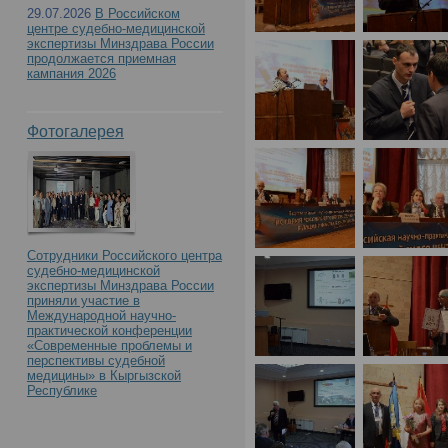
29.07.2026
В Российском
центре судебно-медицинской
экспертизы Минздрава России
продолжается приемная
кампания 2026
Фотогалерея
Сотрудники Российского центра
судебно-медицинской
экспертизы Минздрава России
приняли участие в
Международной научно-
практической конференции
«Современные проблемы и
перспективы судебной
медицины» в Кыргызской
Республике