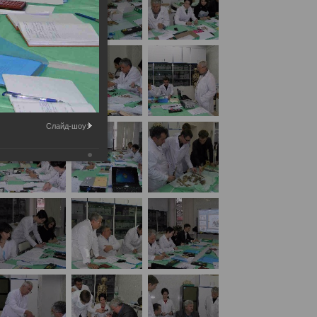
Слайд-шоу:
их отделений БСМЭ «Судебно-медицинская