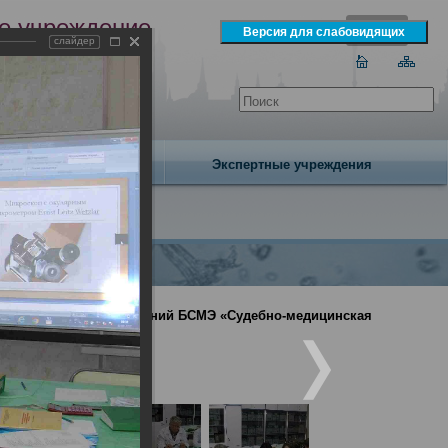
е учреждение
слайдер
экспертизы
одня 6 августа 2026 года
Издательство
Экспертные учреждения
иналистических отделений БСМЭ «Судебно-медицинская
аний кисти»