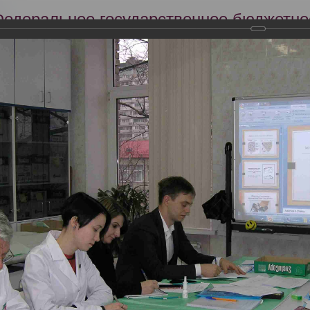
Федеральное государственное бюджетно
Российский центр судебно-медицинской 
Минздрава России
Сег
Научная деятельность
Экспертиза
Образование
я квалификации для судебно-медицинских экспертов медико-крим
овременные методы остеологических судебно-медицинских исследов
3.11.2017г.