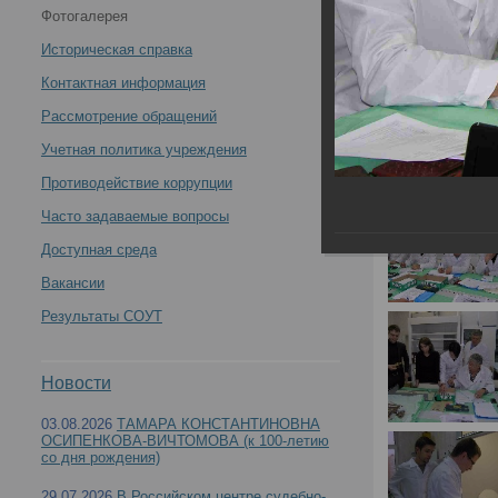
Фотогалерея
медицинских экспертов медико-криминалистических
Историческая справка
отделений БСМЭ «Судебно-медицинская экспертиза.
Контактная информация
Рассмотрение обращений
Современные методы остеологических судебно-
Учетная политика учреждения
медицинских исследований кисти» -
Противодействие коррупции
Часто задаваемые вопросы
Доступная среда
Вакансии
Цикл повышения квалификации для судебно-м
Результаты СОУТ
экспертиза. Современные методы остеологиче
Новости
03.08.2026
ТАМАРА КОНСТАНТИНОВНА
ОСИПЕНКОВА-ВИЧТОМОВА (к 100-летию
со дня рождения)
29.07.2026
В Российском центре судебно-