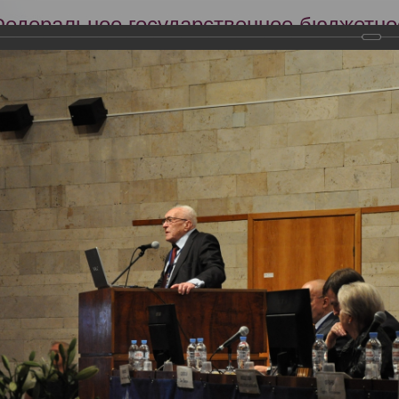
Федеральное государственное бюджетно
Российский центр судебно-медицинской 
Минздрава России
Сег
Научная деятельность
Экспертиза
Образование
оссийский съезд судебных медиков
ский съезд судебных медиков
2018 года прошел VIII Всероссийский съезд судебных медиков с между