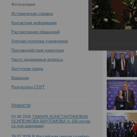
Фотогалерея
Историческая справка
Контактная информация
Рассмотрение обращений
Учетная политика учреждения
Противодействие коррупции
Часто задаваемые вопросы
Доступная среда
Вакансии
Результаты СОУТ
Новости
03.08.2026
ТАМАРА КОНСТАНТИНОВНА
ОСИПЕНКОВА-ВИЧТОМОВА (к 100-летию
со дня рождения)
29.07.2026
В Российском центре судебно-