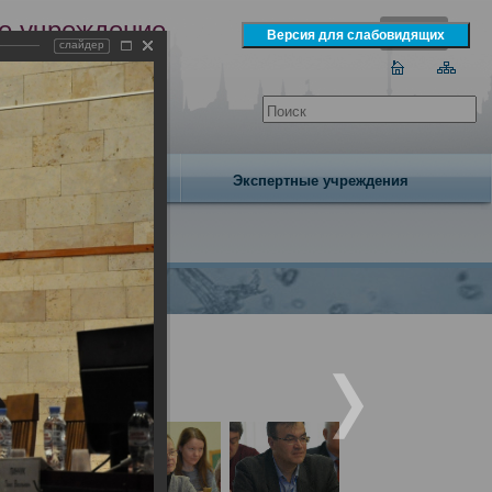
е учреждение
слайдер
экспертизы
одня 9 августа 2026 года
Издательство
Экспертные учреждения
народным участием.