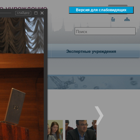
е учреждение
слайдер
экспертизы
одня 7 августа 2026 года
Издательство
Экспертные учреждения
народным участием.