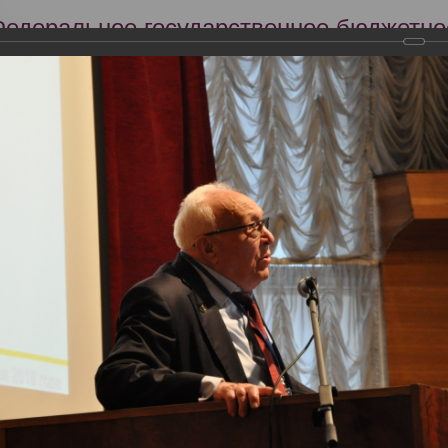
Федеральное государственное бюджетно
Российский центр судебно-медицинской 
Минздрава России
Сег
Научная деятельность
Экспертиза
Образование
оссийский съезд судебных медиков
ский съезд судебных медиков
2018 года прошел VIII Всероссийский съезд судебных медиков с между