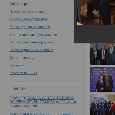
Фотогалерея
Историческая справка
Контактная информация
Рассмотрение обращений
Учетная политика учреждения
Противодействие коррупции
Часто задаваемые вопросы
Доступная среда
Вакансии
Результаты СОУТ
Новости
03.08.2026
ТАМАРА КОНСТАНТИНОВНА
ОСИПЕНКОВА-ВИЧТОМОВА (к 100-летию
со дня рождения)
29.07.2026
В Российском центре судебно-