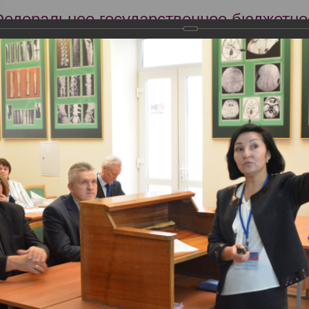
Федеральное государственное бюджетно
Российский центр судебно-медицинской 
Минздрава России
Сег
Научная деятельность
Экспертиза
Образование
оссийский съезд судебных медиков
ский съезд судебных медиков
2018 года прошел VIII Всероссийский съезд судебных медиков с между