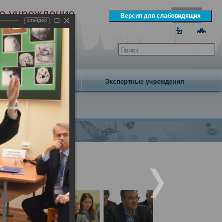
е учреждение
слайдер
экспертизы
одня 9 августа 2026 года
Издательство
Экспертные учреждения
народным участием.