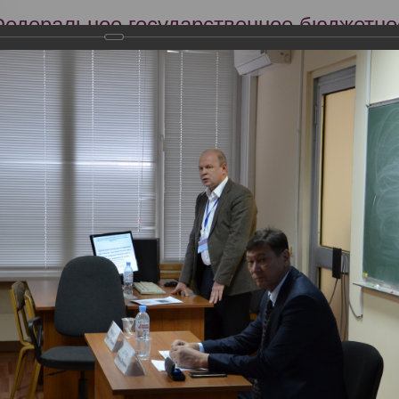
Федеральное государственное бюджетно
Российский центр судебно-медицинской 
Минздрава России
Сег
Научная деятельность
Экспертиза
Образование
оссийский съезд судебных медиков
ский съезд судебных медиков
2018 года прошел VIII Всероссийский съезд судебных медиков с между