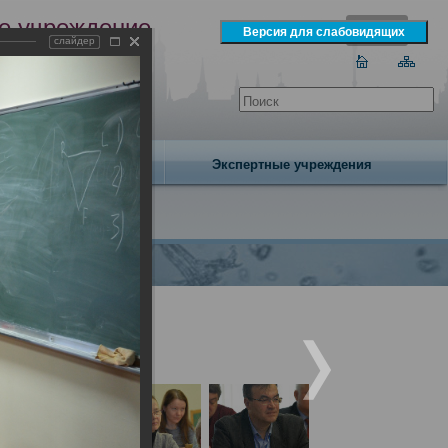
е учреждение
слайдер
экспертизы
одня 7 августа 2026 года
Издательство
Экспертные учреждения
народным участием.