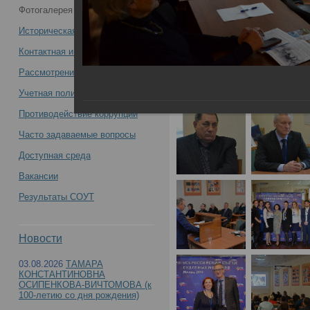
Фотогалерея
медиков -
Историческая справка
Контактная информация
Рассмотрение обращений
Учетная политика учреждения
Противодействие коррупции
Часто задаваемые вопросы
Доступная среда
Вакансии
Результаты СОУТ
Новости
03.08.2026
ТАМАРА
КОНСТАНТИНОВНА
ОСИПЕНКОВА-ВИЧТОМОВА (к
100-летию со дня рождения)