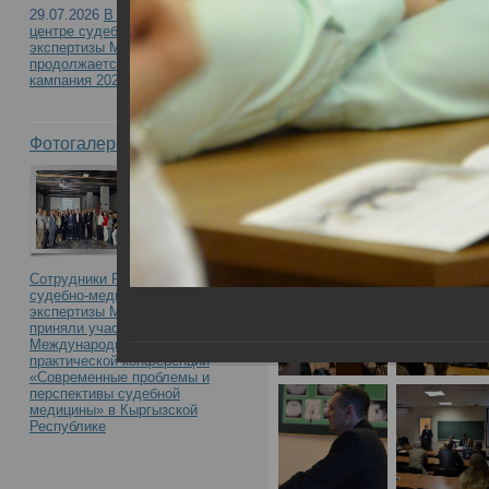
29.07.2026
В Российском
центре судебно-медицинской
экспертизы Минздрава России
продолжается приемная
кампания 2026
Фотогалерея
Сотрудники Российского центра
судебно-медицинской
экспертизы Минздрава России
приняли участие в
Международной научно-
практической конференции
«Современные проблемы и
перспективы судебной
медицины» в Кыргызской
Республике