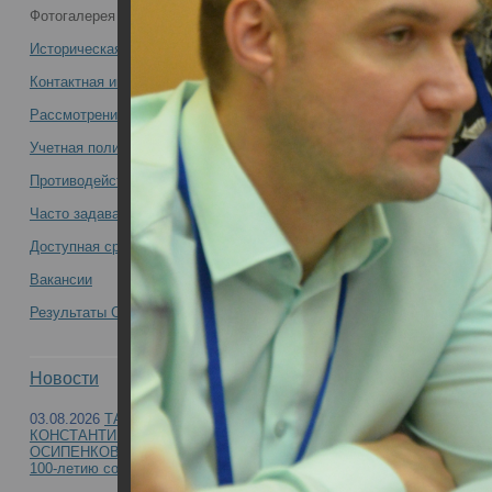
Фотогалерея
медиков -
Историческая справка
Контактная информация
Рассмотрение обращений
Учетная политика учреждения
Противодействие коррупции
Часто задаваемые вопросы
Доступная среда
Вакансии
Результаты СОУТ
Новости
03.08.2026
ТАМАРА
КОНСТАНТИНОВНА
ОСИПЕНКОВА-ВИЧТОМОВА (к
100-летию со дня рождения)