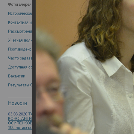
Фотогалерея
медиков -
Историческая справка
Контактная информация
Рассмотрение обращений
Учетная политика учреждения
Противодействие коррупции
Часто задаваемые вопросы
Доступная среда
Вакансии
Результаты СОУТ
Новости
03.08.2026
ТАМАРА
КОНСТАНТИНОВНА
ОСИПЕНКОВА-ВИЧТОМОВА (к
100-летию со дня рождения)