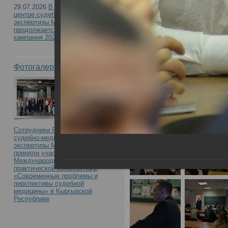
29.07.2026
В Российском
центре судебно-медицинской
экспертизы Минздрава России
продолжается приемная
кампания 2026
Фотогалерея
Сотрудники Российского центра
судебно-медицинской
экспертизы Минздрава России
приняли участие в
Международной научно-
практической конференции
«Современные проблемы и
перспективы судебной
медицины» в Кыргызской
Республике