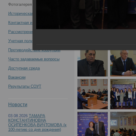
Фотогалерея
медиков -
Историческая справка
Контактная информация
Рассмотрение обращений
Учетная политика учреждения
Противодействие коррупции
Часто задаваемые вопросы
Доступная среда
Вакансии
Результаты СОУТ
Новости
03.08.2026
ТАМАРА
КОНСТАНТИНОВНА
ОСИПЕНКОВА-ВИЧТОМОВА (к
100-летию со дня рождения)