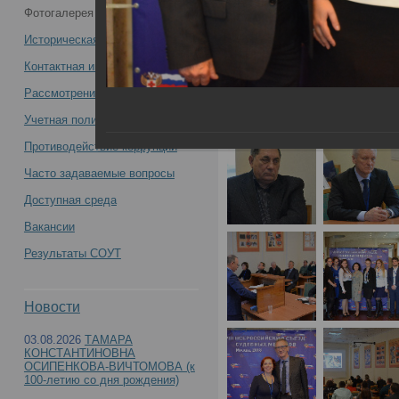
Фотогалерея
медиков -
Историческая справка
Контактная информация
Рассмотрение обращений
Учетная политика учреждения
Противодействие коррупции
Часто задаваемые вопросы
Доступная среда
Вакансии
Результаты СОУТ
Новости
03.08.2026
ТАМАРА
КОНСТАНТИНОВНА
ОСИПЕНКОВА-ВИЧТОМОВА (к
100-летию со дня рождения)