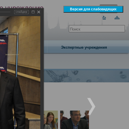
е учреждение
слайдер
экспертизы
одня 7 августа 2026 года
Издательство
Экспертные учреждения
народным участием.