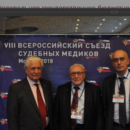
Федеральное государственное бюджетно
Российский центр судебно-медицинской 
Минздрава России
Сег
Научная деятельность
Экспертиза
Образование
оссийский съезд судебных медиков
ский съезд судебных медиков
2018 года прошел VIII Всероссийский съезд судебных медиков с между