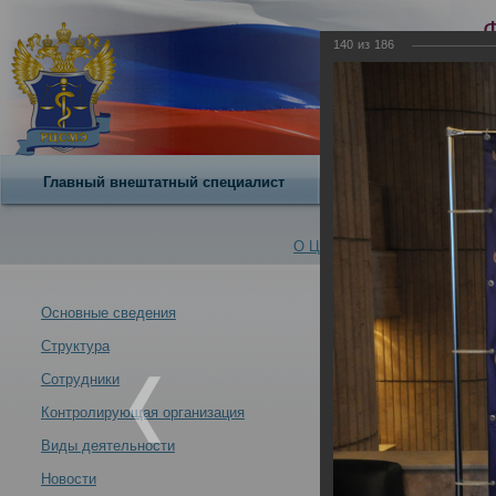
140
из
186
Главный внештатный специалист
О центре
VIII Всер
О Центре -
Альбомы
Основные сведения
Структура
VIII Всероссий
Новости -
31.01.2019
Сотрудники
В конце ноября 
Контролирующая организация
Виды деятельности
Новости
VIII Всероссийский съезд судебных медиков -