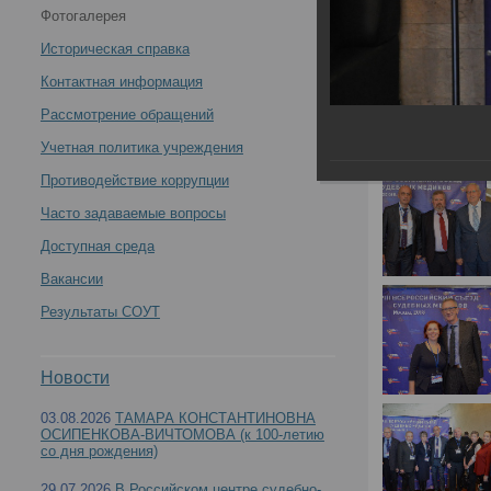
Фотогалерея
Историческая справка
Контактная информация
Рассмотрение обращений
Учетная политика учреждения
Противодействие коррупции
Часто задаваемые вопросы
Доступная среда
Вакансии
Результаты СОУТ
Новости
03.08.2026
ТАМАРА КОНСТАНТИНОВНА
ОСИПЕНКОВА-ВИЧТОМОВА (к 100-летию
со дня рождения)
29.07.2026
В Российском центре судебно-