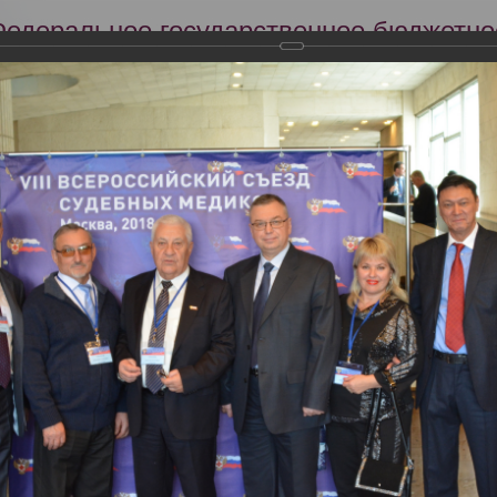
Федеральное государственное бюджетно
Российский центр судебно-медицинской 
Минздрава России
Сег
Научная деятельность
Экспертиза
Образование
оссийский съезд судебных медиков
ский съезд судебных медиков
2018 года прошел VIII Всероссийский съезд судебных медиков с между