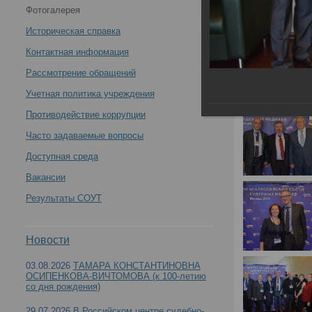
Фотогалерея
Историческая справка
Контактная информация
Рассмотрение обращений
Учетная политика учреждения
Противодействие коррупции
Часто задаваемые вопросы
Доступная среда
Вакансии
Результаты СОУТ
Новости
03.08.2026
ТАМАРА КОНСТАНТИНОВНА
ОСИПЕНКОВА-ВИЧТОМОВА (к 100-летию
со дня рождения)
29.07.2026
В Российском центре судебно-