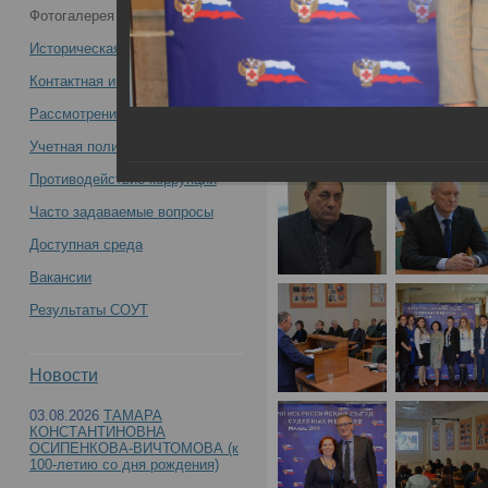
Фотогалерея
медиков -
Историческая справка
Контактная информация
Рассмотрение обращений
Учетная политика учреждения
Противодействие коррупции
Часто задаваемые вопросы
Доступная среда
Вакансии
Результаты СОУТ
Новости
03.08.2026
ТАМАРА
КОНСТАНТИНОВНА
ОСИПЕНКОВА-ВИЧТОМОВА (к
100-летию со дня рождения)