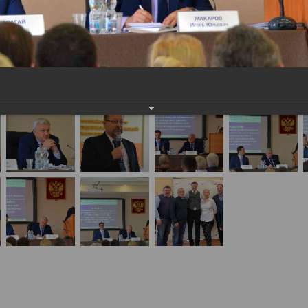
 заседание межведомственной рабочей группы п
 при Минздраве России