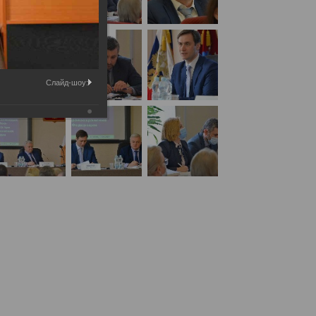
Слайд-шоу:
о совершенствованию организации и