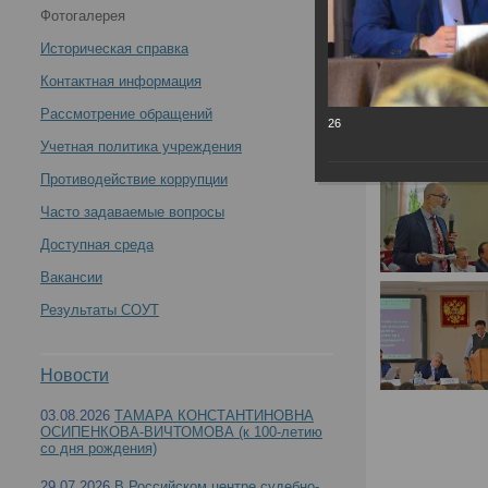
Фотогалерея
заседание межведомственной рабочей группы по
Историческая справка
совершенствованию организации и производства
Контактная информация
Рассмотрение обращений
26
судебно-медицинских экспертиз при Минздраве
Учетная политика учреждения
России -
Противодействие коррупции
Часто задаваемые вопросы
Доступная среда
Вакансии
12.04.2021 на базе РЦСМЭ проведено Первое
Результаты СОУТ
производства судебно-медицинских экспертиз
Новости
03.08.2026
ТАМАРА КОНСТАНТИНОВНА
ОСИПЕНКОВА-ВИЧТОМОВА (к 100-летию
со дня рождения)
29.07.2026
В Российском центре судебно-