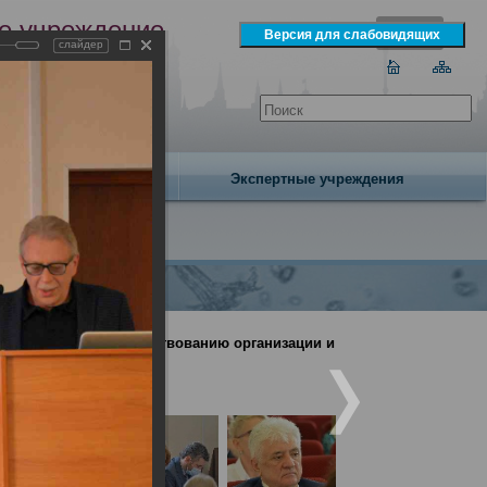
е учреждение
слайдер
экспертизы
одня 7 августа 2026 года
Издательство
Экспертные учреждения
й группы по совершенствованию организации и