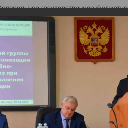
Федеральное государственное бюджетно
Российский центр судебно-медицинской 
Минздрава России
Сег
Научная деятельность
Экспертиза
Образование
 базе РЦСМЭ проведено Первое заседание межведомственной рабоче
судебно-медицинских экспертиз при Минздраве России