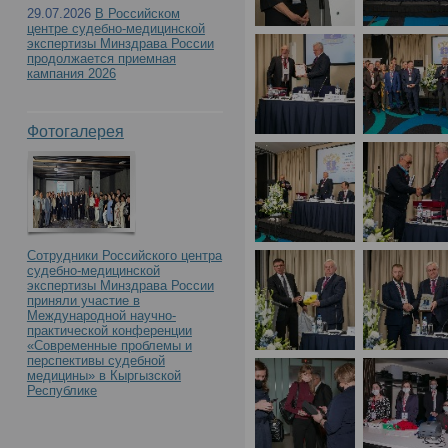
с международным учас
29.07.2026
В Российском
центре судебно-медицинской
Российского центра с
экспертизы Минздрава России
продолжается приемная
кампания 2026
экспертизы. К 90-летию
Фотогалерея
образования»(День1)
Сотрудники Российского центра
судебно-медицинской
экспертизы Минздрава России
приняли участие в
Международной научно-
практической конференции
«Современные проблемы и
перспективы судебной
медицины» в Кыргызской
Республике